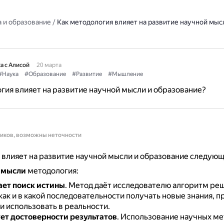
 и образование
/
Как методология влияет на развитие научной мыс
а с Алисой
20 марта
#Наука
#Образование
#Развитие
#Мышление
гия влияет на развитие научной мысли и образование?
ников, возможны неточности
влияет на развитие научной мысли и образование следую
 мысли
методология:
ет поиск истины
.
Метод даёт исследователю алгоритм ре
ак и в какой последовательности получать новые знания, п
и использовать в реальности.
ет достоверности результатов
.
Использование научных ме