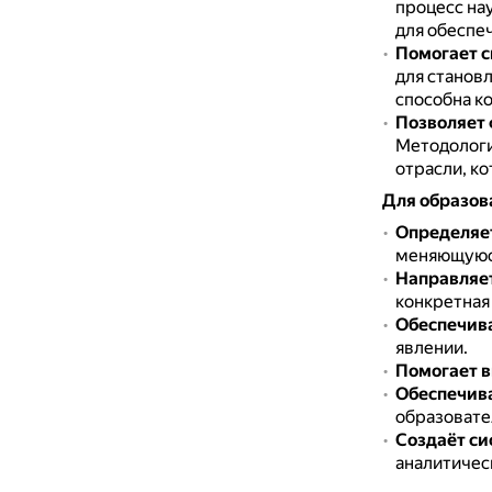
процесс на
для обеспе
Помогает с
для станов
способна к
Позволяет 
Методологи
отрасли, к
Для образов
Определяет
меняющуюся
Направляет
конкретная
Обеспечива
явлении.
Помогает 
Обеспечива
образовате
Создаёт с
аналитичес