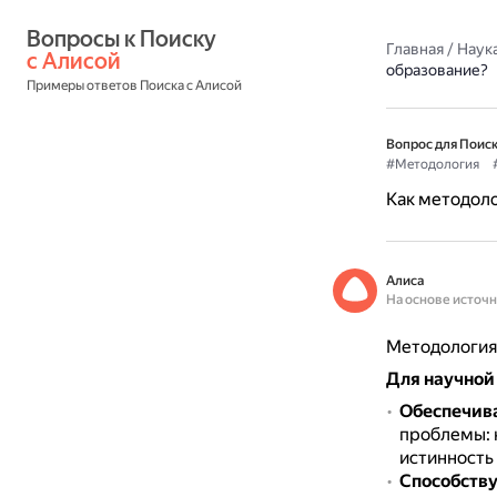
Вопросы к Поиску 
Главная
/
Наука
с Алисой
образование?
Примеры ответов Поиска с Алисой
Вопрос для Поиск
#Методология
Как методоло
Алиса
На основе источ
Методология 
Для научной
Обеспечива
проблемы: к
истинность 
Способству