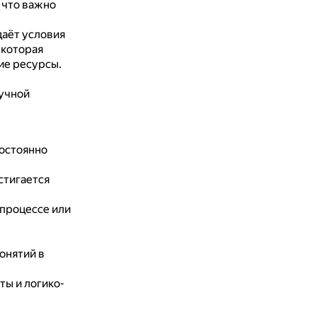
 что важно
даёт условия
 которая
ие ресурсы.
учной
постоянно
стигается
процессе или
онятий в
ты и логико-