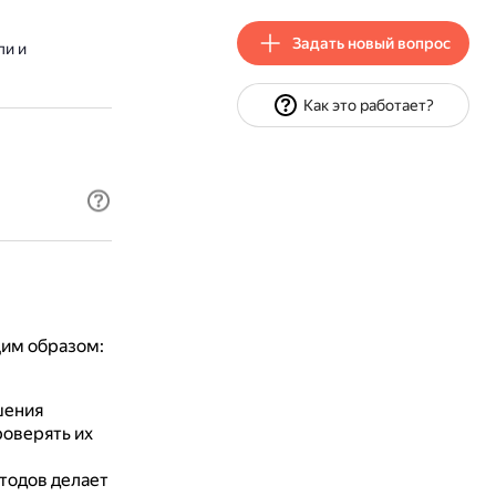
Задать новый вопрос
ли и
Как это работает?
щим образом:
шения
роверять их
тодов делает