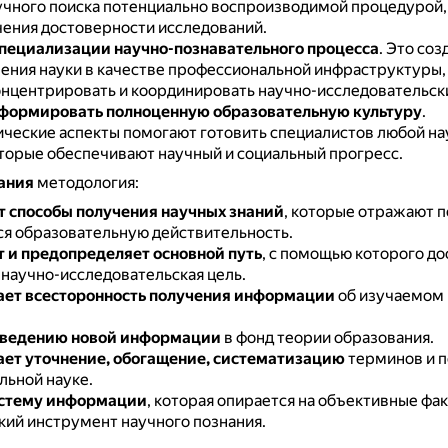
учного поиска потенциально воспроизводимой процедурой,
чения достоверности исследований.
пециализации научно-познавательного процесса
.
Это соз
ления науки в качестве профессиональной инфраструктуры,
онцентрировать и координировать научно-исследовательск
формировать полноценную образовательную культуру
.
ческие аспекты помогают готовить специалистов любой на
оторые обеспечивают научный и социальный прогресс.
ания
методология:
 способы получения научных знаний
, которые отражают 
 образовательную действительность.
 и предопределяет основной путь
, с помощью которого до
 научно-исследовательская цель.
ет всесторонность получения информации
об изучаемом 
введению новой информации
в фонд теории образования.
ет уточнение, обогащение, систематизацию
терминов и п
льной науке.
истему информации
, которая опирается на объективные фак
кий инструмент научного познания.