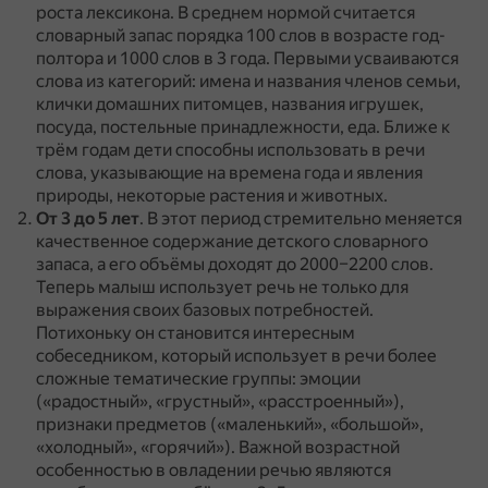
роста лексикона.
В среднем нормой считается
словарный запас порядка 100 слов в возрасте год-
полтора и 1000 слов в 3 года.
Первыми усваиваются
слова из категорий: имена и названия членов семьи,
клички домашних питомцев, названия игрушек,
посуда, постельные принадлежности, еда.
Ближе к
трём годам дети способны использовать в речи
слова, указывающие на времена года и явления
природы, некоторые растения и животных.
От 3 до 5 лет
.
В этот период стремительно меняется
качественное содержание детского словарного
запаса, а его объёмы доходят до 2000–2200 слов.
Теперь малыш использует речь не только для
выражения своих базовых потребностей.
Потихоньку он становится интересным
собеседником, который использует в речи более
сложные тематические группы: эмоции
(«радостный», «грустный», «расстроенный»),
признаки предметов («маленький», «большой»,
«холодный», «горячий»).
Важной возрастной
особенностью в овладении речью являются