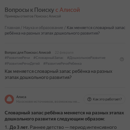
Вопросы к Поиску 
с Алисой
Примеры ответов Поиска с Алисой
Главная
/
Наука и образование
/
Как меняется словарный запас
ребёнка на разных этапах дошкольного развития?
Вопрос для Поиска с Алисой
22 февраля
#РазвитиеРечи
#СловарныйЗапас
#ДошкольноеРазвитие
#РазвитиеРечиДетей
#РазвитиеРечиРебенка
Как меняется словарный запас ребёнка на разных
этапах дошкольного развития?
Алиса
Как это работает?
На основе источников, возможны неточности
Словарный запас ребёнка меняется на разных этапах
дошкольного развития следующим образом
:
До 3 лет
.
Раннее детство — период интенсивного