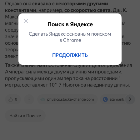
Однако она
связана с некоторыми другими
константами
, например,
со скоростью света
.
Дж. К.
Максвелл обратил внимание, что электрическая и
магнитная постоянные с индексом «0», означавшим
Поиск в Яндексе
среду «эфира», в определённой комбинации дают
Сделать Яндекс основным поиском
значение скорости света.
Это соотношение легло в
в Сhrome
основу электродинамики и способствовало развитию
теории и практическому обнаружению
ПРОДОЛЖИТЬ
электромагнитных волн.
Также магнитная постоянная служит для определения
Ампера: сила между двумя длинными проводами,
пропускающими один ампер тока на расстоянии 1
метра, составляет 10^-7 Ньютонов на единицу длины.
0
physics.stackexchange.com
atamankazak.uco
Найти в Поиске