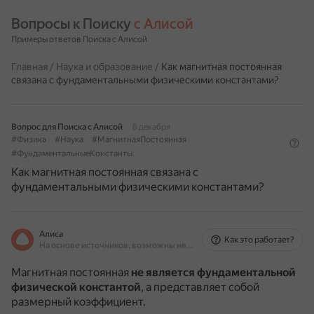
Вопросы к Поиску 
с Алисой
Примеры ответов Поиска с Алисой
Главная
/
Наука и образование
/
Как магнитная постоянная
связана с фундаментальными физическими константами?
Вопрос для Поиска с Алисой
8 декабря
#Физика
#Наука
#МагнитнаяПостоянная
#ФундаментальныеКонстанты
Как магнитная постоянная связана с
фундаментальными физическими константами?
Алиса
Как это работает?
На основе источников, возможны неточности
Магнитная постоянная
не является фундаментальной
физической константой
, а представляет собой
размерный коэффициент.