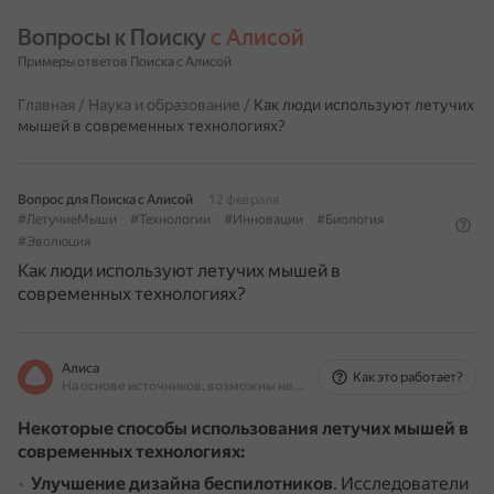
Вопросы к Поиску 
с Алисой
Примеры ответов Поиска с Алисой
Главная
/
Наука и образование
/
Как люди используют летучих
мышей в современных технологиях?
Вопрос для Поиска с Алисой
12 февраля
#ЛетучиеМыши
#Технологии
#Инновации
#Биология
#Эволюция
Как люди используют летучих мышей в
современных технологиях?
Алиса
Как это работает?
На основе источников, возможны неточности
Некоторые способы использования летучих мышей в
современных технологиях:
Улучшение дизайна беспилотников
.
Исследователи