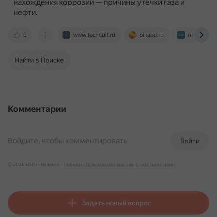
нахождения коррозии — причины утечки газа и
нефти.
0
www.techcult.ru
pikabu.ru
naked-scie
Найти в Поиске
Комментарии
Войдите, чтобы комментировать
Войти
© 2026 ООО «Яндекс»
Пользовательское соглашение
Связаться с нами
Задать новый вопрос