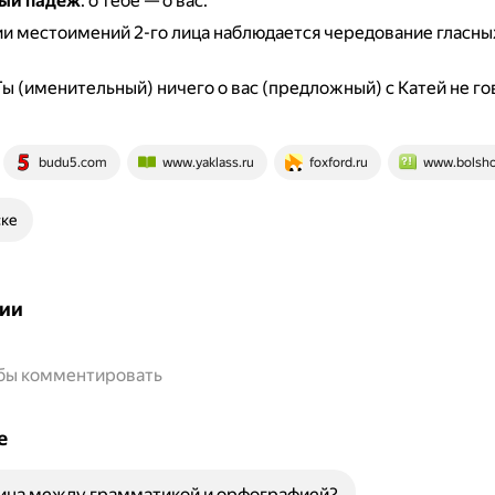
ый падеж
: о тебе — о вас.
и местоимений 2-го лица наблюдается чередование гласных
ы (именительный) ничего о вас (предложный) с Катей не г
budu5.com
www.yaklass.ru
foxford.ru
www.bolsho
ске
ии
обы комментировать
е
ница между грамматикой и орфографией?