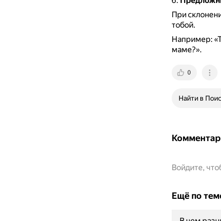
Предложн
При склонени
тобой.
Например: «Т
маме?».
0
Найти в Пои
Комментар
Войдите, чт
Ещё по тем
В чем раз