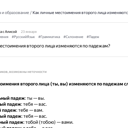
 и образование
/
Как личные местоимения второго лица изменяютс
а с Алисой
23 января
ения
#РусскийЯзык
#Грамматика
#Склонение
#Падеж
местоимения второго лица изменяются по падежам?
ников, возможны неточности
оимения второго лица (ты, вы) изменяются по падежам
ьный падеж
: ты — вы.
ый падеж
: тебя — вас.
й падеж
: тебе — вам.
ный падеж
: тебя — вас.
ный падеж
: тобой (тобою) — вами.