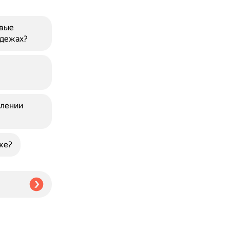
овые
адежах?
блении
же?