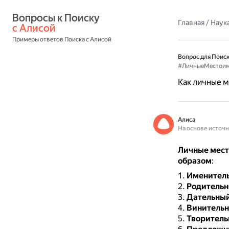
Вопросы к Поиску 
Главная
/
Наука
с Алисой
Примеры ответов Поиска с Алисой
Вопрос для Поиск
#ЛичныеМестоим
Как личные 
Алиса
На основе источ
Личные мест
образом
:
Именител
Родительн
Дательны
Винитель
Творитель