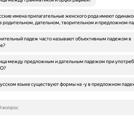
сские имена прилагательные женского рода имеют одинак
в родительном, дательном, творительном и предложном п
нительный падеж часто называют объективным падежом в
ке?
ница между предложным и дательным падежом при употре
ПО?
усском языке существуют формы на -у в предложном паде