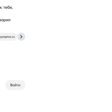
: тебя,
оворил
yvopros.ru
obrazovaka.ru
Войти