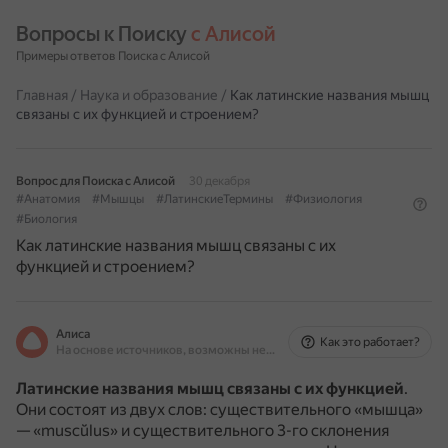
Вопросы к Поиску 
с Алисой
Примеры ответов Поиска с Алисой
Главная
/
Наука и образование
/
Как латинские названия мышц
связаны с их функцией и строением?
Вопрос для Поиска с Алисой
30 декабря
#Анатомия
#Мышцы
#ЛатинскиеТермины
#Физиология
#Биология
Как латинские названия мышц связаны с их
функцией и строением?
Алиса
Как это работает?
На основе источников, возможны неточности
Латинские названия мышц связаны с их функцией
.
Они состоят из двух слов: существительного «мышца»
— «muscŭlus» и существительного 3-го склонения