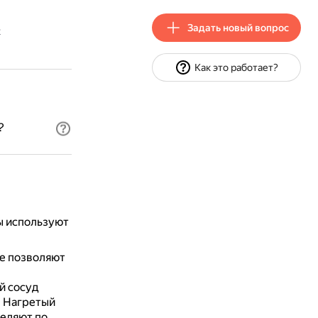
Задать новый вопрос
х
Как это работает?
?
ы используют
ые позволяют
й сосуд
.
Нагретый
деляют по