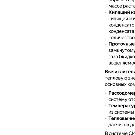
массе раст
Кипящий к
кипящей жи
конденсато
конденсата
количество
Проточные
замкнутому
газа (жидко
выделяемое
Вычислители
тепловую эн
основных ко
Расходоме
систему от
Температу
из системы
Тепловычи
датчиков д
В системе С