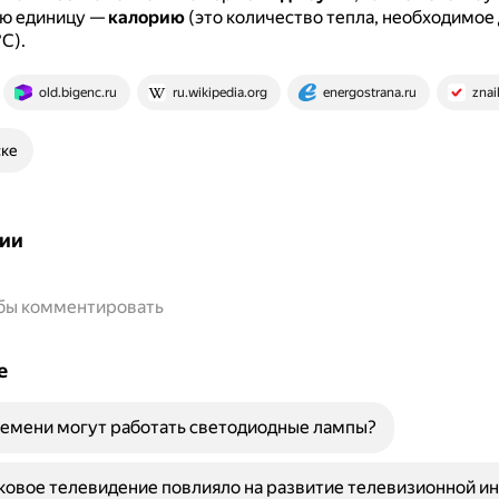
ю единицу —
калорию
(это количество тепла, необходимое 
°С).
old.bigenc.ru
ru.wikipedia.org
energostrana.ru
znai
ске
ии
обы комментировать
е
емени могут работать светодиодные лампы?
ковое телевидение повлияло на развитие телевизионной и