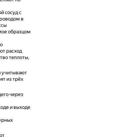
й сосуд с
роводом в
ссы
мое образцом
по
ют расход
ство теплоты,
и учитывают
ят из трёх
щего через
оде и выходе
урных
ют