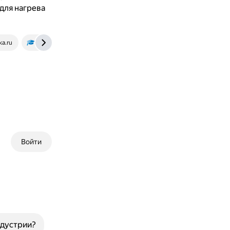
для нагрева
ka.ru
zftsh.online
Войти
ндустрии?