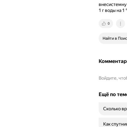
внесистемну
1 г воды на 1 
0
Найти в Пои
Комментар
Войдите, чт
Ещё по тем
Сколько вр
Как спутни