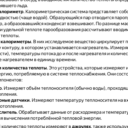
аявшего льда.
алориметр
.
Калориметрическая система представляет собо
дкостью (чаще водой).
Образующийся пар отводится пароп
р, а образовавшийся конденсат взвешивают.
По разнице ма
 и удельной теплоте парообразования рассчитывают вводи
 теплоты.
 калориметры
.
В них исследуемое вещество циркулирует 
 контуру, в котором устанавливается нагреватель.
Измеря
сти), температуры потока до и после нагревателя и количе
 нагревателем в единицу времени.
 количества теплоты
.
Это устройства, которые измеряют 
ергию, потребляемую в системе теплоснабжения.
Они состо
мпонентов:
р
.
Измеряет объём теплоносителя (обычно воды), проходя
опления.
рные датчики
.
Измеряют температуру теплоносителя на вх
 отопления.
слитель
.
Обрабатывает данные от расходомера и температ
ля вычисления потреблённой тепловой энергии.
И количество теплоты измеряют в
джоулях
, также использу