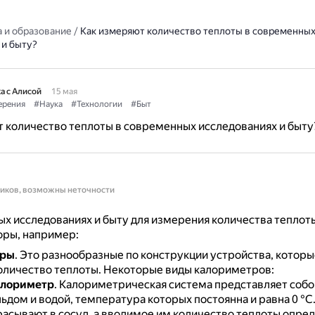
 и образование
/
Как измеряют количество теплоты в современны
 и быту?
а с Алисой
15 мая
рения
#Наука
#Технологии
#Быт
 количество теплоты в современных исследованиях и быту
ников, возможны неточности
х исследованиях и быту для измерения количества теплот
оры, например:
тры
.
Это разнообразные по конструкции устройства, котор
оличество теплоты.
Некоторые виды калориметров:
алориметр
.
Калориметрическая система представляет собо
ьдом и водой, температура которых постоянна и равна 0 °C
расывают в сосуд, а вводимое им количество теплоты опре