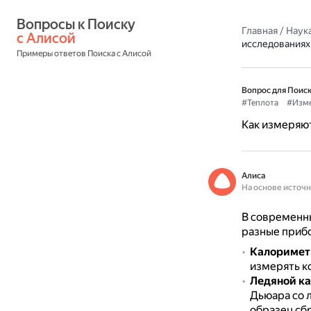
Вопросы к Поиску 
Главная
/
Наука
с Алисой
исследованиях
Примеры ответов Поиска с Алисой
Вопрос для Поиск
#Теплота
#Изме
Как измеряют
Алиса
На основе источ
В современны
разные приб
Калориме
измерять к
Ледяной к
Дьюара со л
образец сб