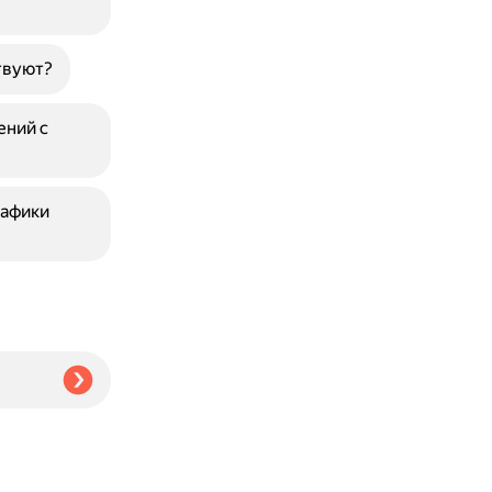
твуют?
ений с
рафики