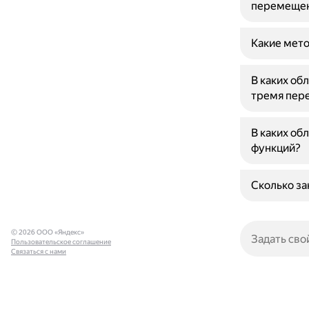
перемеще
Какие мето
В каких об
тремя пер
В каких об
функций?
Сколько за
© 2026 ООО «Яндекс»
Пользовательское соглашение
Связаться с нами