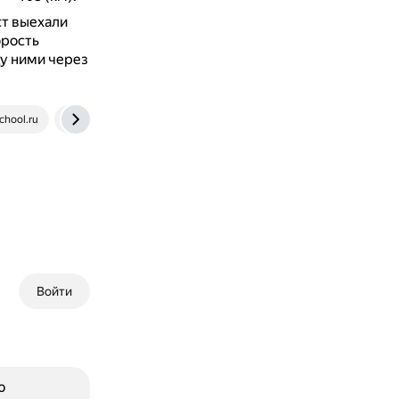
ст выехали
орость
ду ними через
chool.ru
reshalka.com
Войти
ю