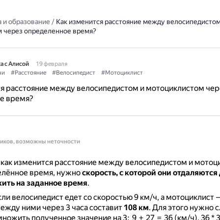
 и образование
/
Как изменится расстояние между велосипедистом
 через определенное время?
а с Алисой
19 февраля
чи
#Расстояние
#Велосипедист
#Мотоциклист
ся расстояние между велосипедистом и мотоциклистом чер
е время?
ников, возможны неточности
 как изменится расстояние между велосипедистом и мото
елённое время, нужно
скорость, с которой они отдаляются 
жить на заданное время
.
ли велосипедист едет со скоростью 9 км/ч, а мотоциклист —
ежду ними через 3 часа составит
108 км
.
Для этого нужно 
ножить полученное значение на 3: 9 + 27 = 36 (км/ч), 36 * 3