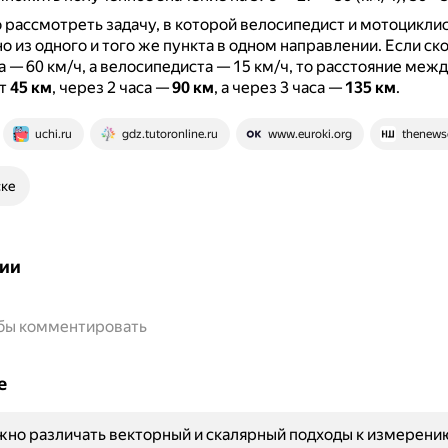
рассмотреть задачу, в которой велосипедист и мотоцикли
 из одного и того же пункта в одном направлении.
Если ск
 — 60 км/ч, а велосипедиста — 15 км/ч, то расстояние меж
ит
45 км
, через 2 часа —
90 км
, а через 3 часа —
135 км
.
uchi.ru
gdz.tutoronline.ru
www.euroki.org
thenews
ске
ии
обы комментировать
е
но различать векторный и скалярный подходы к измерени