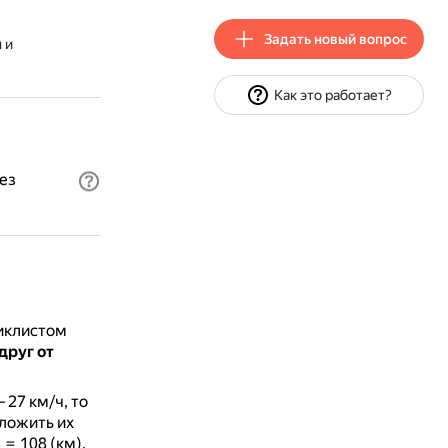
Задать новый вопрос
 и
Как это работает?
ез
циклистом
друг от
 27 км/ч, то
сложить их
 = 108 (км).