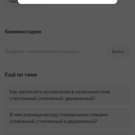
Найти в Поиске
Комментарии
Войдите, чтобы комментировать
Войти
Ещё по теме
Как запомнить исключения в написании слов
стеклянный, оловянный, деревянный?
В чем разница между словарными словами
оловянный, стеклянный и деревянный?