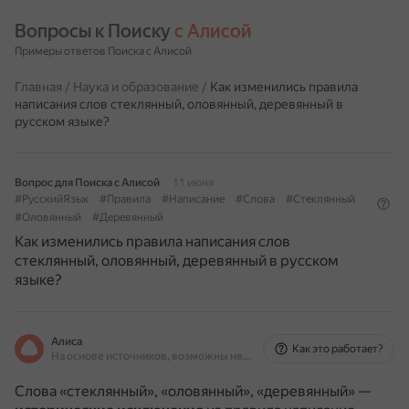
Вопросы к Поиску 
с Алисой
Примеры ответов Поиска с Алисой
Главная
/
Наука и образование
/
Как изменились правила
написания слов стеклянный, оловянный, деревянный в
русском языке?
Вопрос для Поиска с Алисой
11 июня
#РусскийЯзык
#Правила
#Написание
#Слова
#Стеклянный
#Оловянный
#Деревянный
Как изменились правила написания слов
стеклянный, оловянный, деревянный в русском
языке?
Алиса
Как это работает?
На основе источников, возможны неточности
Слова «стеклянный», «оловянный», «деревянный» —