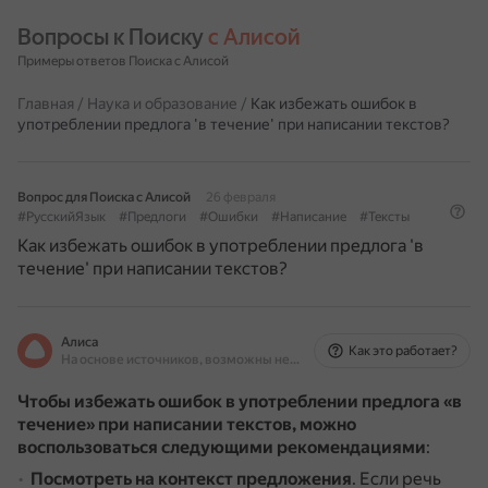
Вопросы к Поиску 
с Алисой
Примеры ответов Поиска с Алисой
Главная
/
Наука и образование
/
Как избежать ошибок в
употреблении предлога 'в течение' при написании текстов?
Вопрос для Поиска с Алисой
26 февраля
#РусскийЯзык
#Предлоги
#Ошибки
#Написание
#Тексты
Как избежать ошибок в употреблении предлога 'в
течение' при написании текстов?
Алиса
Как это работает?
На основе источников, возможны неточности
Чтобы избежать ошибок в употреблении предлога «в
течение» при написании текстов, можно
воспользоваться следующими рекомендациями
:
Посмотреть на контекст предложения
.
Если речь