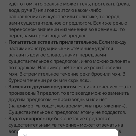
идёт о том, что реально может течь, протекать (река,
вода, ручей) или говорится о каком-либо
направлении в искусстве или политике, то перед
вами существительное с предлогом.
Если же речь о
переносном значении «изменение во времени», то
перед вами производный предлог.
Попытаться вставить прилагательное
.
Если между
частями конструкции «в» и «течение» удаётся
вставить другое слово, значит, перед вами
существительное с предлогом, и его можно склонять
по падежам.
Например: «В течение реки бросили
мяч. В стремительное течение реки бросили мяч. В
бурном течении реки мяч скрылся».
Заменить другим предлогом
.
Если «в течение» — это
производный предлог, то его всегда можно заменить
другим предлогом — производным или нет
(например, «в ходе», «во время», «на протяжении»).
Существительное с предлогом этому не поддастся.
Задать вопрос «где?»
.
Сочетание предлога с
существительным «в течение» может отвечать на
вопрос «где?».
А вот к производному предлогу «в