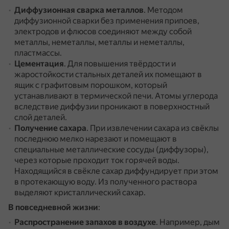
Диффузионная сварка металлов
.
Методом
диффузионной сварки без применения припоев,
электродов и флюсов соединяют между собой
металлы, неметаллы, металлы и неметаллы,
пластмассы.
Цементация
.
Для повышения твёрдости и
жаростойкости стальных деталей их помещают в
ящик с графитовым порошком, который
устанавливают в термической печи.
Атомы углерода
вследствие диффузии проникают в поверхностный
слой деталей.
Получение сахара
.
При извлечении сахара из свёклы
последнюю мелко нарезают и помещают в
специальные металлические сосуды (диффузоры),
через которые проходит ток горячей воды.
Находящийся в свёкле сахар диффундирует при этом
в протекающую воду.
Из полученного раствора
выделяют кристаллический сахар.
В повседневной жизни
:
Распространение запахов в воздухе
.
Например, дым