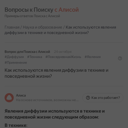
Вопросы к Поиску 
с Алисой
Примеры ответов Поиска с Алисой
Главная
/
Наука и образование
/
Как используются явления
диффузии в технике и повседневной жизни?
Вопрос для Поиска с Алисой
24 октября
#Диффузия
#Техника
#ПовседневнаяЖизнь
#Явления
#Применение
Как используются явления диффузии в технике и
повседневной жизни?
Алиса
Как это работает?
На основе источников, возможны неточности
Явления диффузии используются в технике и
повседневной жизни следующим образом
:
В технике
: