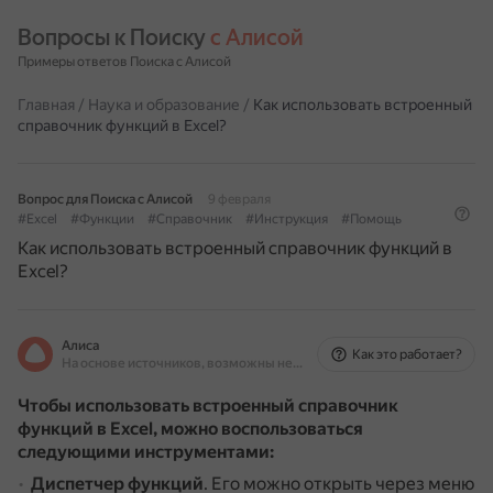
Вопросы к Поиску 
с Алисой
Примеры ответов Поиска с Алисой
Главная
/
Наука и образование
/
Как использовать встроенный
справочник функций в Excel?
Вопрос для Поиска с Алисой
9 февраля
#Excel
#Функции
#Справочник
#Инструкция
#Помощь
Как использовать встроенный справочник функций в
Excel?
Алиса
Как это работает?
На основе источников, возможны неточности
Чтобы использовать встроенный справочник
функций в Excel, можно воспользоваться
следующими инструментами:
Диспетчер функций
.
Его можно открыть через меню