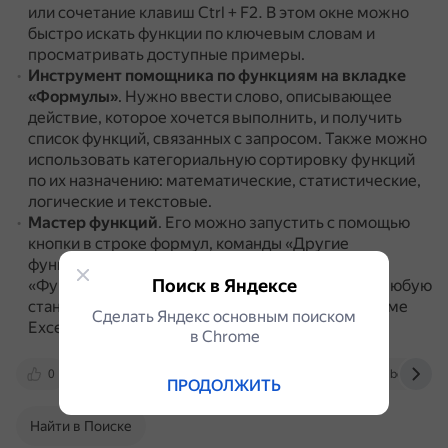
или сочетание клавиш Ctrl + F2.
В этом окне можно
быстро искать функции по ключевым словам и
просматривать доступные примеры.
Инструмент помощника по функциям на вкладке
«Формулы»
.
Нужно ввести слово, описывающее
действие, которое хочется выполнить, и получить
список функций, связанных с запросом.
Также можно
использовать категориальную сортировку функций
по их назначению: математические, статистические,
логические и текстовые.
Мастер функций
.
Его можно запустить с помощью
кнопки в строке формул, команды «Другие
функции…» или пункта меню «Вставка» —>
Поиск в Яндексе
«Функция».
В диалоговом окне можно выбрать любую
стандартную функцию из имеющихся в программе
Сделать Яндекс основным поиском
Excel.
в Сhrome
0
skyeng.ru
irkgmu.ru
ru.wikibooks.org
ПРОДОЛЖИТЬ
Найти в Поиске