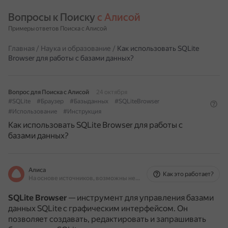
Вопросы к Поиску 
с Алисой
Примеры ответов Поиска с Алисой
Главная
/
Наука и образование
/
Как использовать SQLite
Browser для работы с базами данных?
Вопрос для Поиска с Алисой
24 октября
#SQLite
#Браузер
#Базыданных
#SQLiteBrowser
#Использование
#Инструкция
Как использовать SQLite Browser для работы с
базами данных?
Алиса
Как это работает?
На основе источников, возможны неточности
SQLite Browser
— инструмент для управления базами
данных SQLite с графическим интерфейсом.
Он
позволяет создавать, редактировать и запрашивать