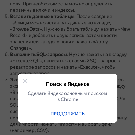
поля.
При необходимости можно определить
первичные ключи и индексы.
Вставить данные в таблицы
.
После создания
таблицы можно вставлять данные во вкладку
«Browse Data».
Нужно выбрать таблицу, нажать «New
Record» и добавить новую запись, затем ввести
значения для каждого поля и нажать «Apply
Changes».
Выполнить SQL-запросы
.
Нужно нажать на вкладку
«Execute SQL», написать желаемый SQL-запрос в
редакторе запросов и нажать «Execute», чтобы
запустить запрос.
Экспортировать и импортировать данные
.
Чтобы
Поиск в Яндексе
экспортировать данные, нужно перейти на вкладку
«Browse Data», выбрать таблицу для экспорта,
Сделать Яндекс основным поиском
нажать «Export» и выбрать формат (например, CSV,
в Сhrome
SQL, JSON).
Затем следует сохранить файл в
системе.
Чтобы импортировать данные, нужно
ПРОДОЛЖИТЬ
перейти на вкладку «Browse Data», выбрать таблицу
для импорта, нажать «Import» и выбрать файл
(например, CSV).