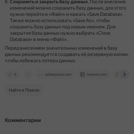
Сохранить и закрыть базу данных
.
После внесения
изменений можно сохранить базу данных, для этого
нужно перейти в «Файл» и нажать «Save Database».
Также можно использовать «Save As», чтобы
сохранить базу данных под новым именем.
Для
закрытия базы данных нужно выбрать «Close
Database» в меню «Файл».
Перед внесением значительных изменений в базу
данных рекомендуется создавать её резервную копию,
чтобы избежать потери данных.
0
w3resource.com
metanit.com
www.te
Найти в Поиске
Комментарии