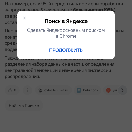
Например, если 95-й перцентиль времени обработки
запросов равен 5 секундам, то
большинство (95%)
запросов обработано за 5 секунд или меньше
, а
Поиск в Яндексе
остальные 5% — дольше.
Сделать Яндекс основным поиском
Перцентили позволяют разделить массив на группы и
в Сhrome
понять, на какие категории делятся элементы: «в
среднем такие-то», «в основном такие-то», «в
подавляющем большинстве такие-то» и т. д..
ПРОДОЛЖИТЬ
Также перцентили могут использоваться для
разделения набора данных на части, определения
центральной тенденции и измерения дисперсии
распределения.
0
cyberleninka.ru
habr.com
yandex.ru
Найти в Поиске