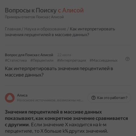
Вопросы к Поиску 
с Алисой
Примеры ответов Поиска с Алисой
Главная
/
Наука и образование
/
Как интерпретировать
значения перцентилей в массиве данных?
Вопрос для Поиска с Алисой
22 июля
#Статистика
#Перцентили
#Интерпретация
#Массивданных
Как интерпретировать значения перцентилей в
массиве данных?
Алиса
Как это работает?
На основе источников, возможны неточности
Значения перцентилей в массиве данных
показывают, как конкретное значение сравнивается
с другими
.
Если значение X находится на k-м
перцентиле, то X больше k% других значений.