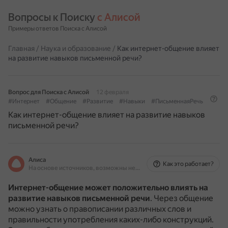
Вопросы к Поиску 
с Алисой
Примеры ответов Поиска с Алисой
Главная
/
Наука и образование
/
Как интернет-общение влияет
на развитие навыков письменной речи?
Вопрос для Поиска с Алисой
12 февраля
#Интернет
#Общение
#Развитие
#Навыки
#ПисьменнаяРечь
Как интернет-общение влияет на развитие навыков
письменной речи?
Алиса
Как это работает?
На основе источников, возможны неточности
Интернет-общение может положительно влиять на
развитие навыков письменной речи
.
Через общение
можно узнать о правописании различных слов и
правильности употребления каких-либо конструкций.