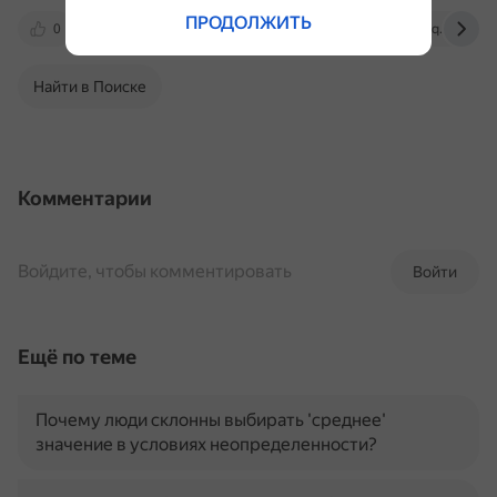
ПРОДОЛЖИТЬ
0
otvet.mail.ru
100urokov.ru
q.minsk.by
Найти в Поиске
Комментарии
Войдите, чтобы комментировать
Войти
Ещё по теме
Почему люди склонны выбирать 'среднее'
значение в условиях неопределенности?