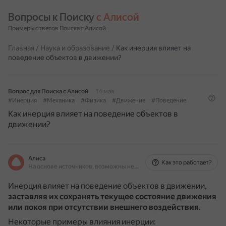
Вопросы к Поиску 
с Алисой
Примеры ответов Поиска с Алисой
Главная
/
Наука и образование
/
Как инерция влияет на
поведение объектов в движении?
Вопрос для Поиска с Алисой
14 мая
#Инерция
#Механика
#Физика
#Движение
#Поведение
Как инерция влияет на поведение объектов в
движении?
Алиса
Как это работает?
На основе источников, возможны неточности
Инерция влияет на поведение объектов в движении,
заставляя их сохранять текущее состояние движения
или покоя при отсутствии внешнего воздействия
.
Некоторые примеры влияния инерции: