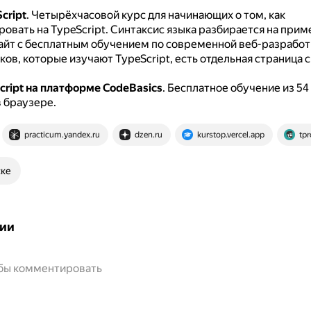
cript
.
Четырёхчасовой курс для начинающих о том, как
овать на TypeScript.
Синтаксис языка разбирается на приме
айт с бесплатным обучением по современной веб-разработ
ов, которые изучают TypeScript, есть отдельная страница с
cript на платформе CodeBasics
.
Бесплатное обучение из 54
в браузере.
practicum.yandex.ru
dzen.ru
kurstop.vercel.app
tpr
ске
ии
обы комментировать