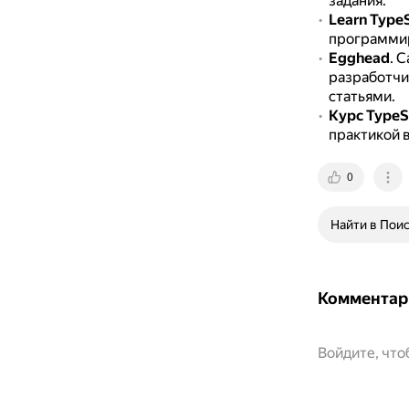
задания.
Learn TypeS
программир
Egghead
.
С
разработчик
статьями.
Курс TypeS
практикой 
0
Найти в Пои
Комментар
Войдите, чт