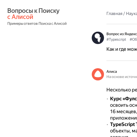
Вопросы к Поиску 
Главная
/
Наука
с Алисой
Примеры ответов Поиска с Алисой
Вопрос из Яндекс
#Typescript
#Об
Как и где мо
Алиса
На основе источ
Несколько ре
Курс «Фулс
освоить осн
16 месяцев,
приложени
TypeScript T
объекты, ма