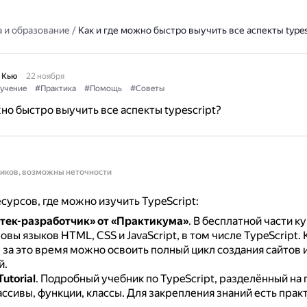
 и образование
/
Как и где можно быстро выучить все аспекты types
 Кью
22 ноября
учение
#Практика
#Помощь
#Советы
жно быстро выучить все аспекты typescript?
ников, возможны неточности
сурсов, где можно изучить TypeScript:
тек-разработчик» от «Практикума»
.
В бесплатной части к
овы языков HTML, CSS и JavaScript, в том числе TypeScript.
 за это время можно освоить полный цикл создания сайтов и
й.
utorial
.
Подробный учебник по TypeScript, разделённый на г
ссивы, функции, классы.
Для закрепления знаний есть прак