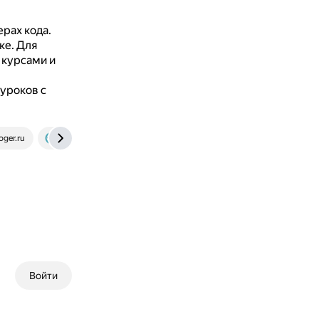
рах кода.
ке.
Для
 курсами и
 уроков с
oger.ru
code-basics.com
Войти