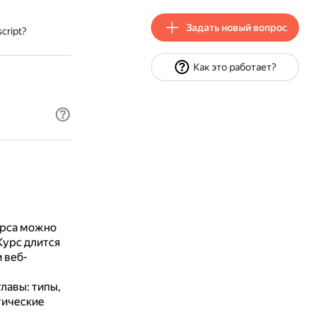
Задать новый вопрос
cript?
Как это работает?
урса можно
Курс длится
 веб-
лавы: типы,
тические