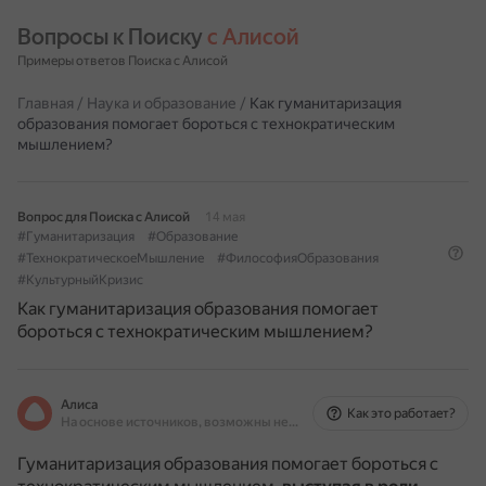
Вопросы к Поиску 
с Алисой
Примеры ответов Поиска с Алисой
Главная
/
Наука и образование
/
Как гуманитаризация
образования помогает бороться с технократическим
мышлением?
Вопрос для Поиска с Алисой
14 мая
#Гуманитаризация
#Образование
#ТехнократическоеМышление
#ФилософияОбразования
#КультурныйКризис
Как гуманитаризация образования помогает
бороться с технократическим мышлением?
Алиса
Как это работает?
На основе источников, возможны неточности
Гуманитаризация образования помогает бороться с