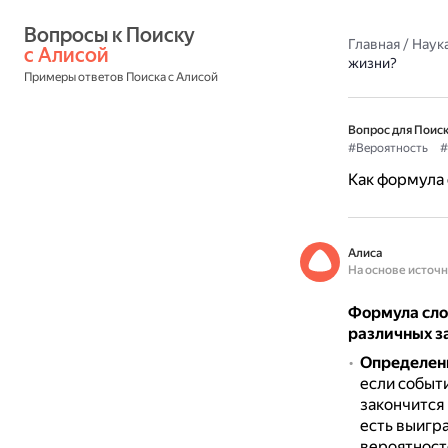
Вопросы к Поиску 
Главная
/
Наука
с Алисой
жизни?
Примеры ответов Поиска с Алисой
Вопрос для Поиск
#Вероятность
#
Как формула 
Алиса
На основе источ
Формула сло
различных з
Определени
если событ
закончится
есть выигр
вероятност