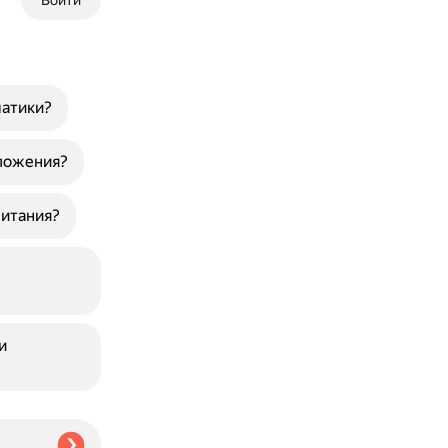
Войти
матики?
ложения?
читания?
и