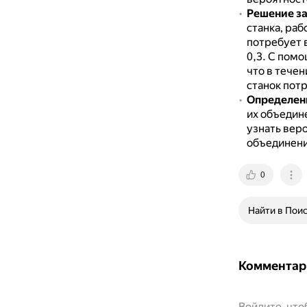
Решение за
станка, раб
потребует в
0,3.
С помо
что в течен
станок пот
Определени
их объедин
узнать веро
объединени
0
Найти в Пои
Комментар
Войдите, чт