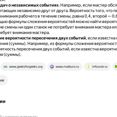
дач о независимых событиях
.
Например, если мастер обс
отающих независимо друг от друга.
Вероятность того, что 
нимания рабочего в течение смены, равна 0,4, второй — 0,
щью формулы сложения вероятностей можно найти вероятн
ие смены ни один станок не потребует внимания мастера ил
ребует внимания мастера.
е вероятности пересечения двух событий
, если известна
ения (суммы).
Например, из формулы сложения вероятнос
ятность пересечения двух событий, если известна вероятно
я (суммы).
www.geeksforgeeks.org
www.matburo.ru
infourok.ru
ске
ии
обы комментировать