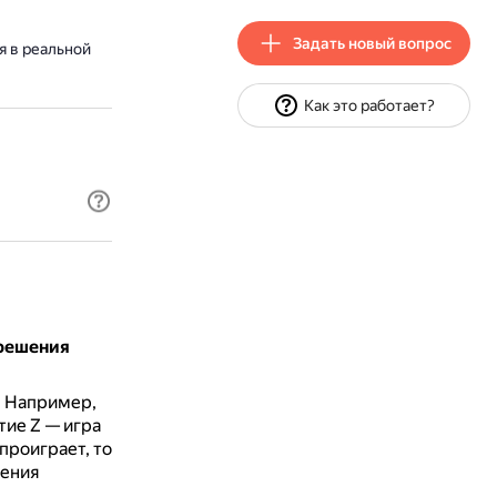
Задать новый вопрос
я в реальной
Как это работает?
 решения
.
Например,
тие Z — игра
проиграет, то
жения