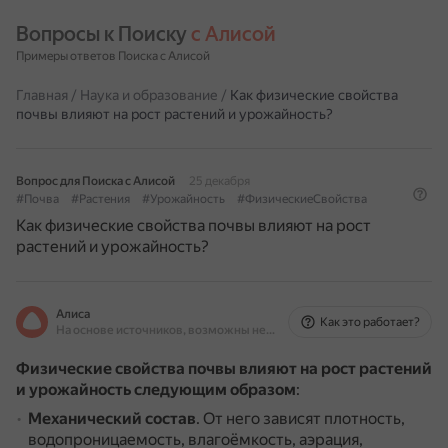
Вопросы к Поиску 
с Алисой
Примеры ответов Поиска с Алисой
Главная
/
Наука и образование
/
Как физические свойства
почвы влияют на рост растений и урожайность?
Вопрос для Поиска с Алисой
25 декабря
#Почва
#Растения
#Урожайность
#ФизическиеСвойства
Как физические свойства почвы влияют на рост
растений и урожайность?
Алиса
Как это работает?
На основе источников, возможны неточности
Физические свойства почвы влияют на рост растений
и урожайность следующим образом
:
Механический состав
.
От него зависят плотность,
водопроницаемость, влагоёмкость, аэрация,