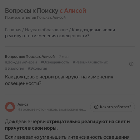
Вопросы к Поиску 
с Алисой
Примеры ответов Поиска с Алисой
Главная
/
Наука и образование
/
Как дождевые черви
реагируют на изменения освещенности?
Вопрос для Поиска с Алисой
7 мая
#ДождевыеЧерви
#Освещенность
#РеакцияЖивотных
#Биология
#Экология
Как дождевые черви реагируют на изменения
освещенности?
Алиса
Как это работает?
На основе источников, возможны неточности
Дождевые черви
отрицательно реагируют на свет и
прячутся в свои норы
.
Если внезапно уменьшить интенсивность освещения,