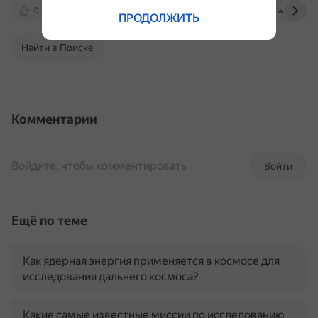
0
vk.com
russiandrone.ru
en.wikipedia.
ПРОДОЛЖИТЬ
Найти в Поиске
Комментарии
Войдите, чтобы комментировать
Войти
Ещё по теме
Как ядерная энергия применяется в космосе для
исследования дальнего космоса?
Какие самые известные миссии по исследованию