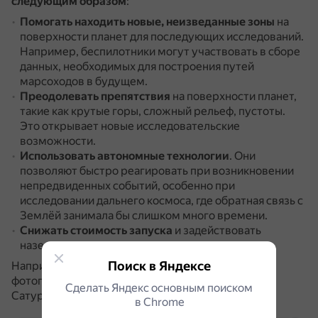
следующим образом
:
Помогать находить новые, неизведанные зоны
на
поверхности планет для последующих исследований.
Например, беспилотники могут участвовать в сборе
данных, необходимых для построения путей
марсоходов в будущем.
Преодолевать препятствия
на поверхности планет,
такие как крутые горы, сложный рельеф, пустоты.
Это открывает новые исследовательские
возможности.
Использовать автономные технологии
.
Они
позволяют быстро реагировать при возникновении
непредвиденных событий, особенно при
исследовании дальнего космоса, где обратная связь с
Землёй занимала бы слишком много времени.
Снижать стоимость запуска
и задействовать
наземные средства.
Поиск в Яндексе
Например, для исследования и изучения Титана,
фотографирования поверхности этого спутника
Сделать Яндекс основным поиском
Сатурна создан космический беспилотник Aviatr.
в Сhrome