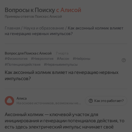
Вопросы к Поиску 
с Алисой
Примеры ответов Поиска с Алисой
Главная
/
Наука и образование
/
Как аксонный холмик влияет
на генерацию нервных импульсов?
Вопрос для Поиска с Алисой
7 марта
#Физиология
#Неврология
#Аксон
#Нейроны
#Потенциалдействия
#Нервныеимпульсы
Как аксонный холмик влияет на генерацию нервных
импульсов?
Алиса
Как это работает?
На основе источников, возможны неточности
Аксонный холмик — ключевой участок для
инициирования и генерации потенциалов действия, то
есть здесь электрический импульс начинает своё