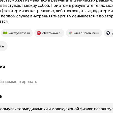
еств, может изменяться в результате химических реакций,
тва вступают между собой.
При этом в результате тепло мо
 (экзотермическая реакция), либо поглощаться (эндотерми
 первом случае внутренняя энергия уменьшается, а во вто
ется.
www.yaklass.ru
obrazovaka.ru
wika.tutoronline.ru
ске
ии
обы комментировать
е
формулах термодинамики и молекулярной физики использу