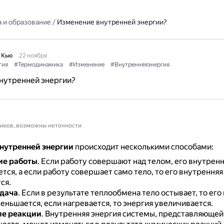
 и образование
/
Изменение внутренней энергии?
 Кью
22 ноября
гия
#Термодинамика
#Изменение
#Внутренняяэнергия
нутренней энергии?
ников, возможны неточности
нутренней энергии
происходит несколькими способами:
ие работы
.
Если работу совершают над телом, его внутренн
тся, а если работу совершает само тело, то его внутренняя
ся.
дача
.
Если в результате теплообмена тело остывает, то его
еньшается, если нагревается, то энергия увеличивается.
е реакции
.
Внутренняя энергия системы, представляющей