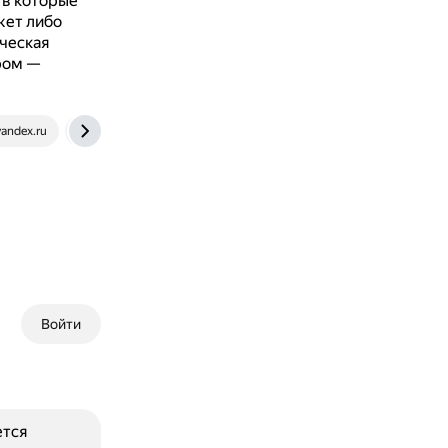
 в которые
жет либо
ческая
ром —
yandex.ru
rutube.ru
Войти
ется