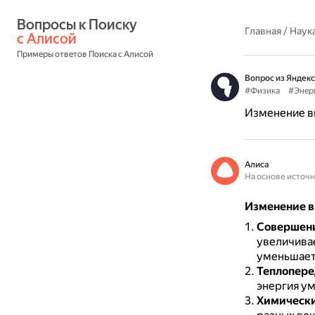
Вопросы к Поиску 
Главная
/
Наука
с Алисой
Примеры ответов Поиска с Алисой
Вопрос из Яндекс
#Физика
#Энер
Изменение в
Алиса
На основе источ
Изменение в
Совершен
увеличивае
уменьшает
Теплопере
энергия ум
Химически