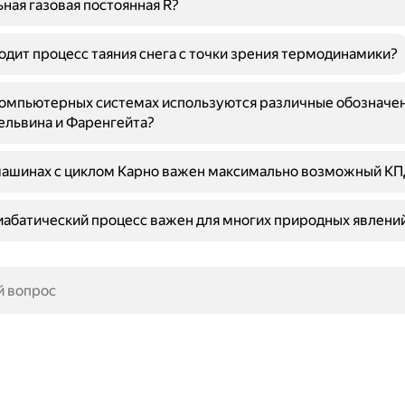
ная газовая постоянная R?
одит процесс таяния снега с точки зрения термодинамики?
омпьютерных системах используются различные обозначен
ельвина и Фаренгейта?
машинах с циклом Карно важен максимально возможный К
абатический процесс важен для многих природных явлени