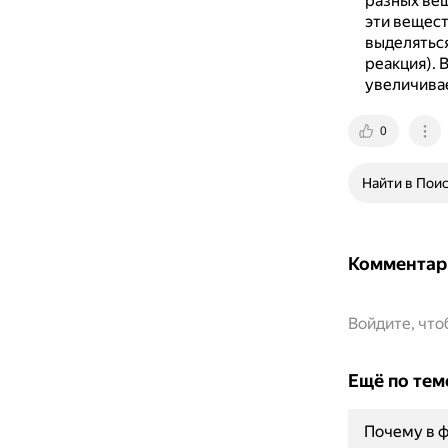
разных вещ
эти вещес
выделяться
реакция).
В
увеличива
0
Найти в Пои
Комментар
Войдите, чт
Ещё по тем
Почему в 