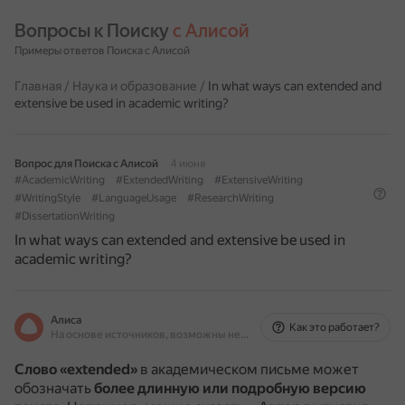
Вопросы к Поиску 
с Алисой
Примеры ответов Поиска с Алисой
Главная
/
Наука и образование
/
In what ways can extended and
extensive be used in academic writing?
Вопрос для Поиска с Алисой
4 июня
#AcademicWriting
#ExtendedWriting
#ExtensiveWriting
#WritingStyle
#LanguageUsage
#ResearchWriting
#DissertationWriting
In what ways can extended and extensive be used in
academic writing?
Алиса
Как это работает?
На основе источников, возможны неточности
Слово «extended»
в академическом письме может
обозначать
более длинную или подробную версию