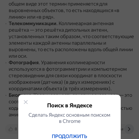
общем виде этот термин применяется для
выровненных объектов, то есть находящихся «в
линию» или «в ряд».
Телекоммуникации
.
Коллинеарная антенная
решётка — это решётка дипольных антенн,
установленных таким образом, что соответствующие
элементы каждой антенны параллельны и
выровнены, то есть расположены вдоль общей линии
или оси.
Фотография
.
Уравнения коллинеарности
используются в фотограмметрии и компьютерном
стереовидении для связи координат в плоскости
изображения (датчика) (в двух измерениях) с
координатами объекта (в трёх измерениях).
Биология
.
Коллинеарность генетического кода — это
соответствие между последовательностью
Поиск в Яндексе
кодирующих триплетов ДНК и последовательностью
аминокислот в полипептидной цепи.
Сделать Яндекс основным поиском
в Сhrome
0
en.wikipedia.org
economic_mathematics.acade
ПРОДОЛЖИТЬ