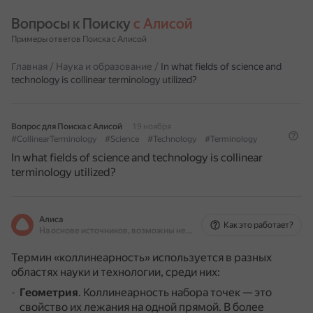
Вопросы к Поиску 
с Алисой
Примеры ответов Поиска с Алисой
Главная
/
Наука и образование
/
In what fields of science and
technology is collinear terminology utilized?
Вопрос для Поиска с Алисой
19 ноября
#CollinearTerminology
#Science
#Technology
#Terminology
In what fields of science and technology is collinear
terminology utilized?
Алиса
Как это работает?
На основе источников, возможны неточности
Термин «коллинеарность» используется в разных
областях науки и технологии, среди них:
Геометрия
.
Коллинеарность набора точек — это
свойство их лежания на одной прямой.
В более