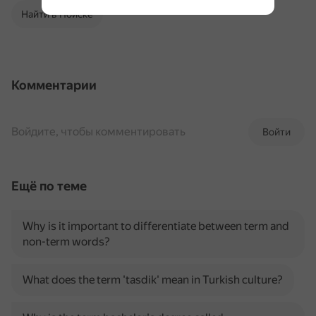
Найти в Поиске
Комментарии
Войдите, чтобы комментировать
Войти
Ещё по теме
Why is it important to differentiate between term and
non-term words?
What does the term 'tasdik' mean in Turkish culture?