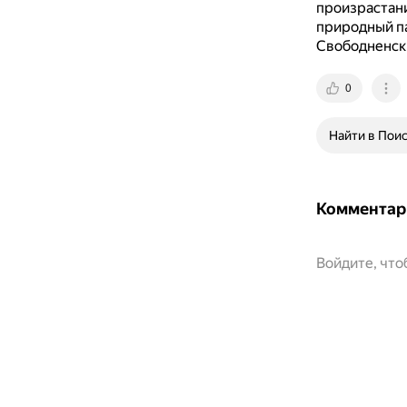
произрастани
природный па
Свободненск
0
Найти в Пои
Комментар
Войдите, чт