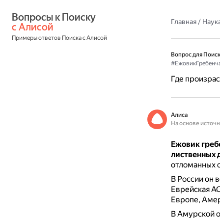
Вопросы к Поиску 
Главная
/
Наука
с Алисой
Примеры ответов Поиска с Алисой
Вопрос для Поиск
#ЕжовикГребенч
Где произрас
Алиса
На основе источ
Ежовик греб
лиственных 
отломанных с
В России он 
Еврейская АО
Европе, Амер
В Амурской о