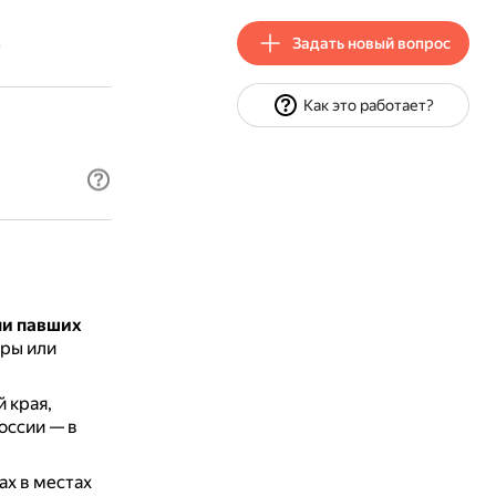
Задать новый вопрос
?
Как это работает?
ли павших
оры или
 края,
оссии — в
х в местах