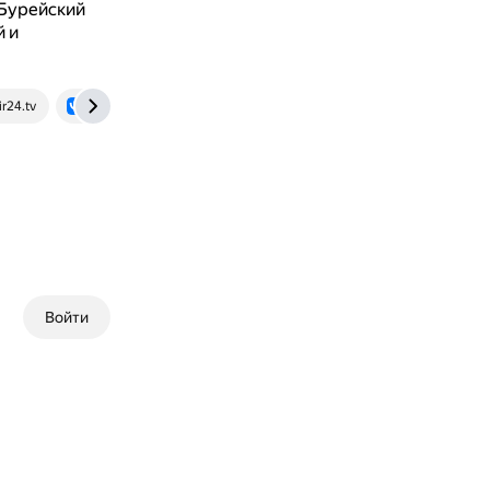
(Бурейский
й и
r24.tv
vk.com
Войти