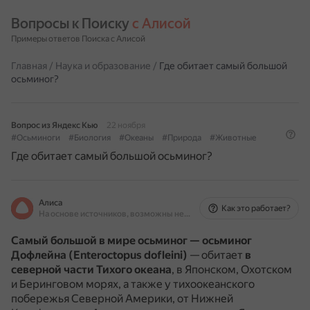
Вопросы к Поиску 
с Алисой
Примеры ответов Поиска с Алисой
Главная
/
Наука и образование
/
Где обитает самый большой
осьминог?
Вопрос из Яндекс Кью
22 ноября
#Осьминоги
#Биология
#Океаны
#Природа
#Животные
Где обитает самый большой осьминог?
Алиса
Как это работает?
На основе источников, возможны неточности
Самый большой в мире осьминог — осьминог
Дофлейна (Enteroctopus dofleini)
— обитает
в
северной части Тихого океана
, в Японском, Охотском
и Беринговом морях, а также у тихоокеанского
побережья Северной Америки, от Нижней