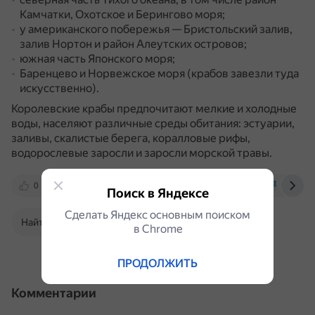
Камчатки, Охотское и Берингово моря;
у американского побережья — Бристольский залив,
залив Нортон и район Алеутских островов;
южная часть Японского моря;
Баренцево и Норвежское моря (крабов завезли туда
искусственно).
Королевские крабы предпочитают мелкие и холодные
воды, населяют различные среды обитания: эстуарии,
заливы, скалистые берега, коралловые рифы,
водорослевые заросли и заросли морской травы.
0
globalseafoods.com
dzen.ru
fishinfo.
Поиск в Яндексе
Сделать Яндекс основным поиском
Найти в Поиске
в Сhrome
ПРОДОЛЖИТЬ
Комментарии