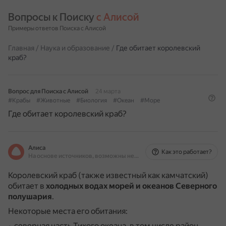
Вопросы к Поиску 
с Алисой
Примеры ответов Поиска с Алисой
Главная
/
Наука и образование
/
Где обитает королевский
краб?
Вопрос для Поиска с Алисой
24 марта
#Крабы
#Животные
#Биология
#Океан
#Море
Где обитает королевский краб?
Алиса
Как это работает?
На основе источников, возможны неточности
Королевский краб (также известный как камчатский)
обитает в
холодных водах морей и океанов Северного
полушария
.
Некоторые места его обитания:
северная часть Тихого океана, в том числе район