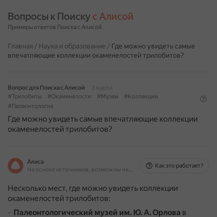
Вопросы к Поиску 
с Алисой
Примеры ответов Поиска с Алисой
Главная
/
Наука и образование
/
Где можно увидеть самые
впечатляющие коллекции окаменелостей трилобитов?
Вопрос для Поиска с Алисой
3 марта
#Трилобиты
#Окаменелости
#Музеи
#Коллекции
#Палеонтология
Где можно увидеть самые впечатляющие коллекции
окаменелостей трилобитов?
Алиса
Как это работает?
На основе источников, возможны неточности
Несколько мест, где можно увидеть коллекции
окаменелостей трилобитов:
Палеонтологический музей им. Ю. А. Орлова
в