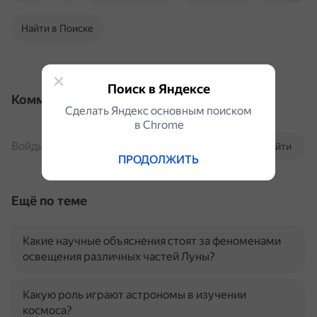
Найти в Поиске
Поиск в Яндексе
Комментарии
Сделать Яндекс основным поиском
в Сhrome
Войдите, чтобы комментировать
Войти
ПРОДОЛЖИТЬ
Ещё по теме
Какие научные объяснения стоят за феноменами
освещения различных частей Луны?
Какую роль играют астрономы в изучении
космоса?