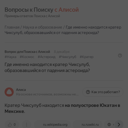
Вопросы к Поиску 
с Алисой
Примеры ответов Поиска с Алисой
Главная
/
Наука и образование
/
Где именно находится кратер
Чиксулуб, образовавшийся от падения астероида?
Вопрос для Поиска с Алисой
8 декабря
#Наука
#Космос
#Астероид
#Чиксулуб
#Кратер
Где именно находится кратер Чиксулуб,
образовавшийся от падения астероида?
Алиса
Как это работает?
На основе источников, возможны неточности
Кратер Чиксулуб находится
на полуострове Юкатан в
Мексике
.
0
ru.wikipedia.org
ru.ruwiki.ru
www.gaze