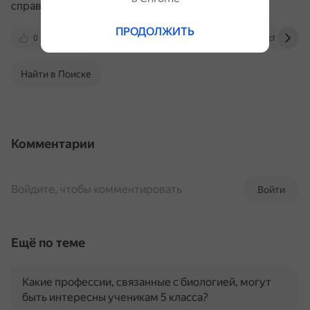
справился с задачей лучше, чем в предыдущий.
ПРОДОЛЖИТЬ
0
nsportal.ru
scilead.ru
moluch.ru
Найти в Поиске
Комментарии
Войдите, чтобы комментировать
Войти
Ещё по теме
Какие профессии, связанные с биологией, могут
быть интересны ученикам 5 класса?