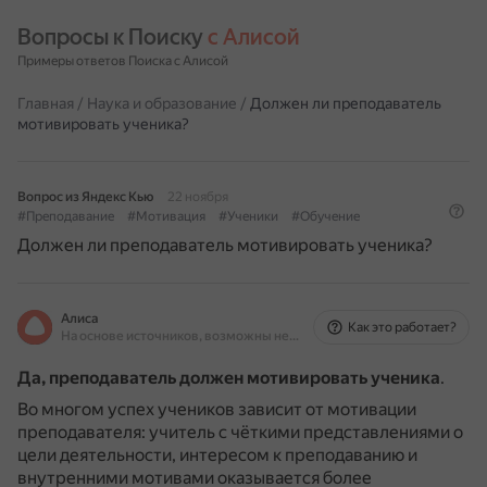
Вопросы к Поиску 
с Алисой
Примеры ответов Поиска с Алисой
Главная
/
Наука и образование
/
Должен ли преподаватель
мотивировать ученика?
Вопрос из Яндекс Кью
22 ноября
#Преподавание
#Мотивация
#Ученики
#Обучение
Должен ли преподаватель мотивировать ученика?
Алиса
Как это работает?
На основе источников, возможны неточности
Да, преподаватель должен мотивировать ученика
.
Во многом успех учеников зависит от мотивации
преподавателя: учитель с чёткими представлениями о
цели деятельности, интересом к преподаванию и
внутренними мотивами оказывается более