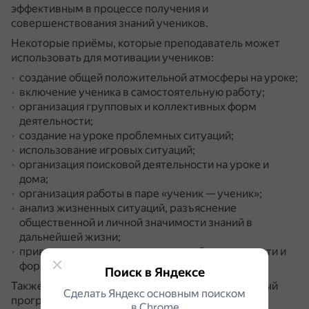
эффективным в процессе получения и
совершенствования знаний учеников.
Некоторые приёмы, которые преподаватель может
использовать для мотивации учеников:
создание общей положительной атмосферы на уроке;
включение ученика в самостоятельную работу;
организация групповых и коллективных форм
деятельности;
создание на уроке проблемных ситуаций;
использование игровых ситуаций;
организация поисковой деятельности на уроке и
дома;
организация работы в паре «ученик — ученик»;
анализ жизненных ситуаций, разъяснение
общественной и личной значимости знаний в
дальнейшей жизни;
привлечение учеников к оценочной деятельности и
формирование адекватной самооценки.
Поиск в Яндексе
Также преподаватель может отслеживать учебный
Сделать Яндекс основным поиском
прогресс ученика и отмечать, что в этот раз он
в Сhrome