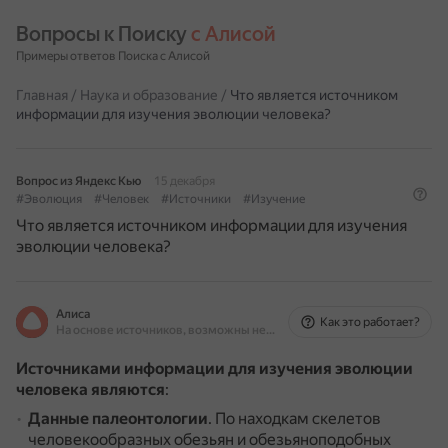
Вопросы к Поиску 
с Алисой
Примеры ответов Поиска с Алисой
Главная
/
Наука и образование
/
Что является источником
информации для изучения эволюции человека?
Вопрос из Яндекс Кью
15 декабря
#Эволюция
#Человек
#Источники
#Изучение
Что является источником информации для изучения
эволюции человека?
Алиса
Как это работает?
На основе источников, возможны неточности
Источниками информации для изучения эволюции
человека являются
:
Данные палеонтологии
.
По находкам скелетов
человекообразных обезьян и обезьяноподобных