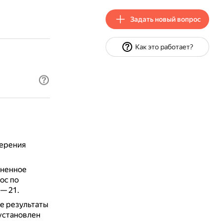
Задать новый вопрос
Как это работает?
ерения
лненное
ос по
— 21.
е результаты
установлен