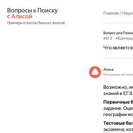
Вопросы к Поиску 
Главная
/
Наука
с Алисой
Примеры ответов Поиска с Алисой
Вопрос для Поиск
#ЕГЭ
#Единицы
Что является
Алиса
На основе источ
Возможно, и
знаний в ЕГЭ.
Первичные 
задание.
Оцен
географии мо
Тестовые ба
экзамена, ко