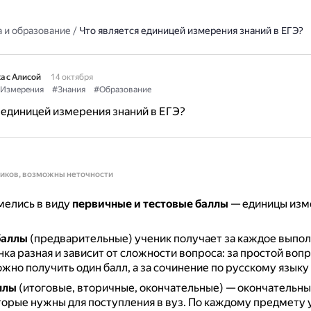
 и образование
/
Что является единицей измерения знаний в ЕГЭ?
а с Алисой
14 октября
Измерения
#Знания
#Образование
 единицей измерения знаний в ЕГЭ?
ников, возможны неточности
мелись в виду
первичные и тестовые баллы
— единицы изм
баллы
(предварительные) ученик получает за каждое выпо
ка разная и зависит от сложности вопроса: за простой вопр
жно получить один балл, а за сочинение по русскому языку 
ллы
(итоговые, вторичные, окончательные) — окончательны
торые нужны для поступления в вуз.
По каждому предмету 