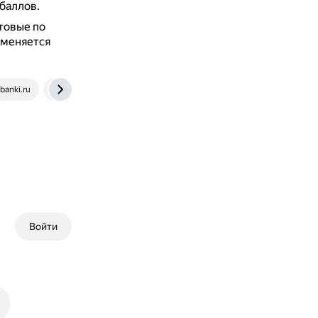
баллов.
товые по
 меняется
anki.ru
nsportal.ru
Войти