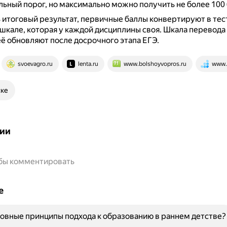
ьный порог, но максимально можно получить не более 100 
 итоговый результат, первичные баллы конвертируют в тес
шкале, которая у каждой дисциплины своя.
Шкала перевода
её обновляют после досрочного этапа ЕГЭ.
svoevagro.ru
lenta.ru
www.bolshoyvopros.ru
www.b
ске
ии
обы комментировать
е
овные принципы подхода к образованию в раннем детстве?