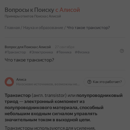
Вопросы к Поиску 
с Алисой
Примеры ответов Поиска с Алисой
Главная
/
Наука и образование
/
Что такое транзистор?
Вопрос для Поиска с Алисой
27 сентября
#Транзистор
#Электроника
#Техника
#Физика
Что такое транзистор?
Алиса
Как это работает?
На основе источников, возможны неточности
Транзистор
(англ. transistor) или
полупроводниковый
триод
—
электронный компонент из
полупроводникового материала, способный
небольшим входным сигналом управлять
значительным током в выходной цепи
.
Транзисторы используются для усиления,