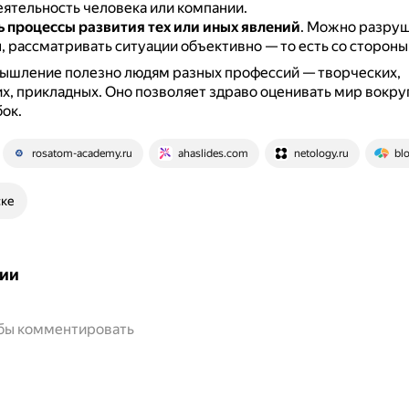
еятельность человека или компании.
 процессы развития тех или иных явлений
.
Можно разруш
 рассматривать ситуации объективно — то есть со стороны
ышление полезно людям разных профессий — творческих,
х, прикладных.
Оно позволяет здраво оценивать мир вокруг
ок.
rosatom-academy.ru
ahaslides.com
netology.ru
bl
ске
ии
обы комментировать