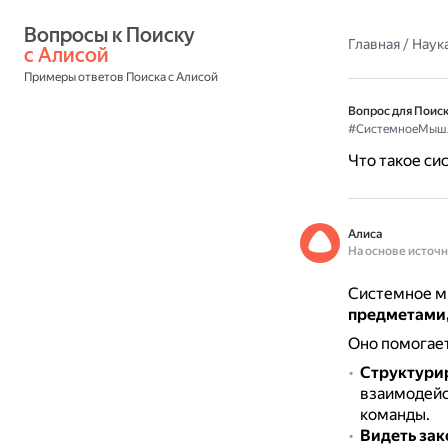
Вопросы к Поиску 
Главная
/
Наука
с Алисой
Примеры ответов Поиска с Алисой
Вопрос для Поиск
#СистемноеМыш
Что такое с
Алиса
На основе источ
Системное 
предметами,
Оно помогает
Структури
взаимодейс
команды.
Видеть за