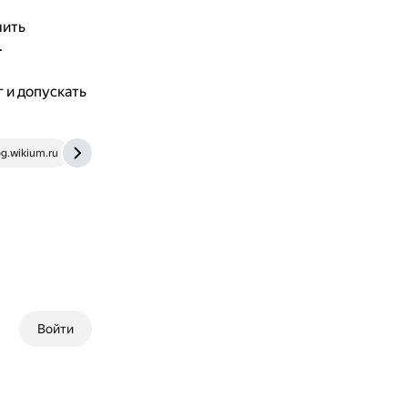
ить
.
 и допускать
og.wikium.ru
www.psyh.ru
Войти