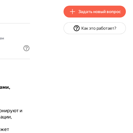
Задать новый вопрос
Как это работает?
ем
ами,
ионируют и
ации,
ожет