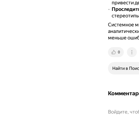
привести д
Проследить
стереотипы,
Системное м
аналитически
меньше ошиб
0
Найти в Пои
Комментар
Войдите, чт