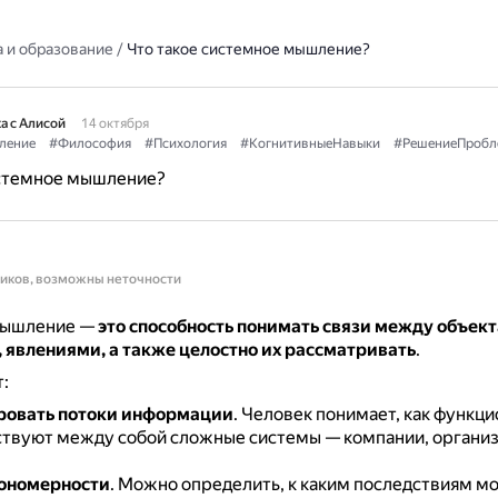
 и образование
/
Что такое системное мышление?
а с Алисой
14 октября
ление
#Философия
#Психология
#КогнитивныеНавыки
#РешениеПробл
истемное мышление?
ников, возможны неточности
мышление —
это способность понимать связи между объект
 явлениями, а также целостно их рассматривать
.
:
ровать потоки информации
.
Человек понимает, как функц
твуют между собой сложные системы — компании, организ
кономерности
.
Можно определить, к каким последствиям м