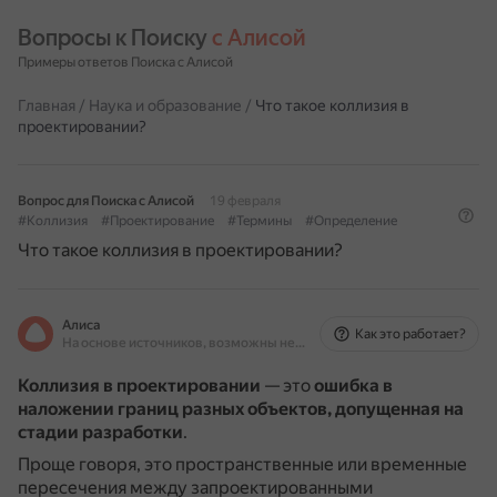
Вопросы к Поиску 
с Алисой
Примеры ответов Поиска с Алисой
Главная
/
Наука и образование
/
Что такое коллизия в
проектировании?
Вопрос для Поиска с Алисой
19 февраля
#Коллизия
#Проектирование
#Термины
#Определение
Что такое коллизия в проектировании?
Алиса
Как это работает?
На основе источников, возможны неточности
Коллизия в проектировании
— это
ошибка в
наложении границ разных объектов, допущенная на
стадии разработки
.
Проще говоря, это пространственные или временные
пересечения между запроектированными