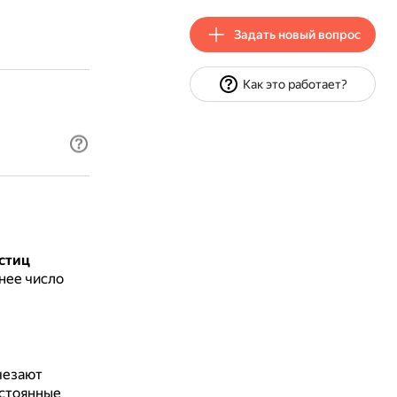
Задать новый вопрос
Как это работает?
астиц
днее число
чезают
остоянные