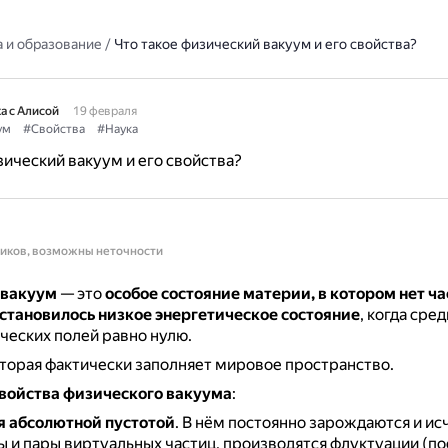
 и образование
/
Что такое физический вакуум и его свойства?
а с Алисой
19 февраля
ум
#Свойства
#Наука
зический вакуум и его свойства?
ников, возможны неточности
 вакуум
— это
особое состояние материи, в котором нет ч
становилось низкое энергетическое состояние
, когда сре
ческих полей равно нулю.
оторая фактически заполняет мировое пространство.
войства физического вакуума
:
я абсолютной пустотой
.
В нём постоянно зарождаются и ис
ы и пары виртуальных частиц, производятся флуктуации (п