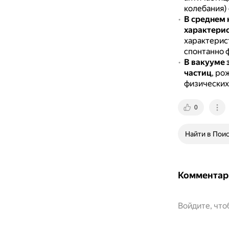
колебания) 
В среднем 
характери
характерис
спонтанно 
В вакууме 
частиц
, ро
физических
0
Найти в Пои
Комментар
Войдите, чт