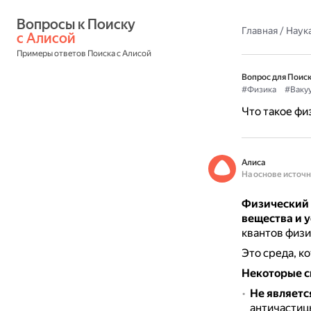
Вопросы к Поиску 
Главная
/
Наука
с Алисой
Примеры ответов Поиска с Алисой
Вопрос для Поиск
#Физика
#Ваку
Что такое фи
Алиса
На основе источ
Физический
вещества и у
квантов физи
Это среда, к
Некоторые с
Не являетс
античастиц