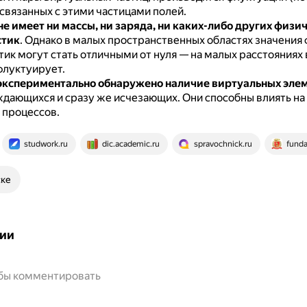
связанных с этими частицами полей.
не имеет ни массы, ни заряда, ни каких-либо других физи
стик
.
Однако в малых пространственных областях значения
тик могут стать отличными от нуля — на малых расстояниях
флуктуирует.
экспериментально обнаружено наличие виртуальных эле
ждающихся и сразу же исчезающих.
Они способны влиять на
 процессов.
studwork.ru
dic.academic.ru
spravochnick.ru
funda
ске
ии
обы комментировать