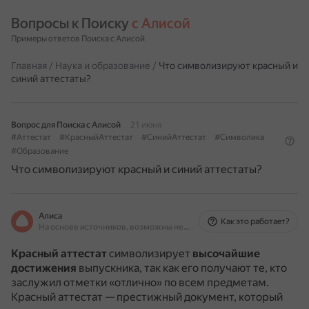
Вопросы к Поиску 
с Алисой
Примеры ответов Поиска с Алисой
Главная
/
Наука и образование
/
Что символизируют красный и
синий аттестаты?
Вопрос для Поиска с Алисой
21 июня
#Аттестат
#КрасныйАттестат
#СинийАттестат
#Символика
#Образование
Что символизируют красный и синий аттестаты?
Алиса
Как это работает?
На основе источников, возможны неточности
Красный аттестат
символизирует
высочайшие
достижения
выпускника, так как его получают те, кто
заслужил отметки «отлично» по всем предметам.
Красный аттестат — престижный документ, который