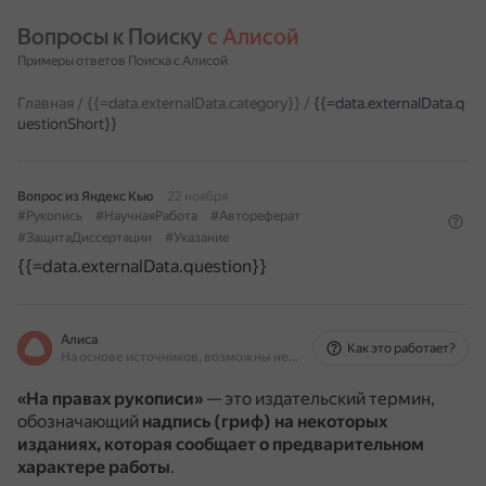
Вопросы к Поиску 
с Алисой
Примеры ответов Поиска с Алисой
Главная
/
{{=data.externalData.category}}
/
{{=data.externalData.q
uestionShort}}
Вопрос из Яндекс Кью
22 ноября
#Рукопись
#НаучнаяРабота
#Автореферат
#ЗащитаДиссертации
#Указание
{{=data.externalData.question}}
Алиса
Как это работает?
На основе источников, возможны неточности
«На правах рукописи»
— это издательский термин,
обозначающий
надпись (гриф) на некоторых
изданиях, которая сообщает о предварительном
характере работы
.