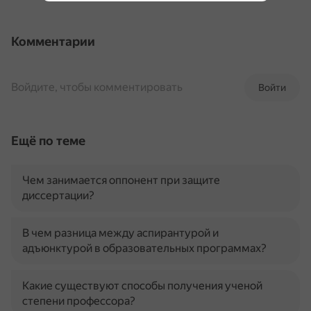
Комментарии
Войдите, чтобы комментировать
Войти
Ещё по теме
Чем занимается оппонент при защите
диссертации?
В чем разница между аспирантурой и
адъюнктурой в образовательных программах?
Какие существуют способы получения ученой
степени профессора?