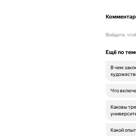
Комментар
Войдите, чт
Ещё по тем
В чем закл
художеств
Что включе
Каковы тре
университ
Какой опыт