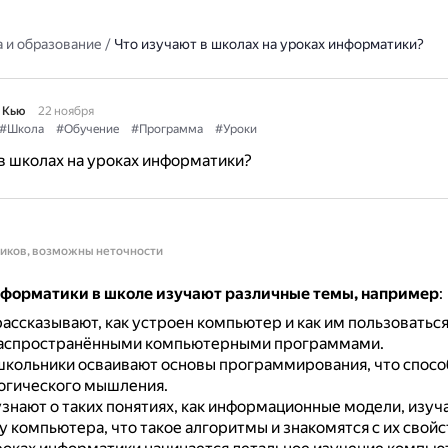
 и образование
/
Что изучают в школах на уроках информатики?
 Кью
22 ноября
#Школа
#Обучение
#Программа
#Уроки
в школах на уроках информатики?
ников, возможны неточности
нформатики в школе изучают различные темы, например
:
ассказывают, как устроен компьютер и как им пользоваться
распространёнными компьютерными программами.
кольники осваивают основы программирования, что спосо
огического мышления.
знают о таких понятиях, как информационные модели, изуч
 компьютера, что такое алгоритмы и знакомятся с их свойс