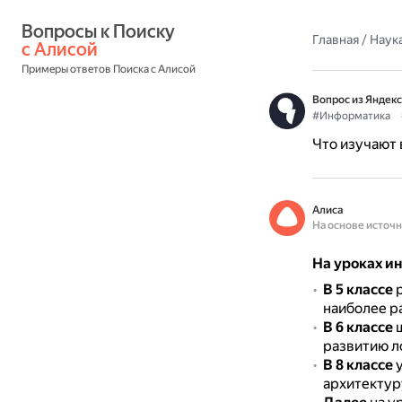
Вопросы к Поиску 
Главная
/
Наука
с Алисой
Примеры ответов Поиска с Алисой
Вопрос из Яндекс
#Информатика
Что изучают 
Алиса
На основе источ
На уроках и
В 5 классе
р
наиболее 
В 6 классе
ш
развитию л
В 8 классе
у
архитектуру