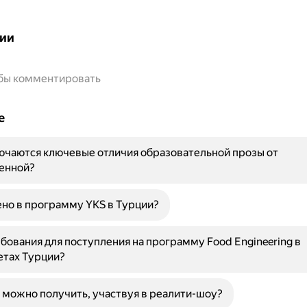
ии
обы комментировать
е
ючаются ключевые отличия образовательной прозы от
енной?
но в программу YKS в Турции?
бования для поступления на программу Food Engineering в
етах Турции?
 можно получить, участвуя в реалити-шоу?