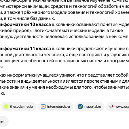
роках информатики начинается детальное изучение компь
омпьютерной анимации, средств и технологий обработки чи
, а также трёхмерного моделирования и технологий хране
 в том числе баз данных.
информатики 10 класса
школьники осваивают понятия мод
живой природы, логико-математические модели, а также
нную деятельность человека с использованием в ней ком
.
информатики 11 класса
школьники продолжают изучение 
нной деятельности человека, а ещё повторяют и углубляют
касающиеся особенностей операционных систем и программ
я.
ках информатики учащиеся узнают, что представляет собой
льности и виды деятельности являются перспективными дл
акие знания и умения необходимы для того, чтобы занимать
ью.
thecode.media
interneturok.ru
nsportal.ru
www.osp
ске