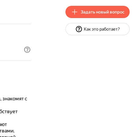
Задать новый вопрос
Как это работает?
, знакомят с
бствует
ают
твами.