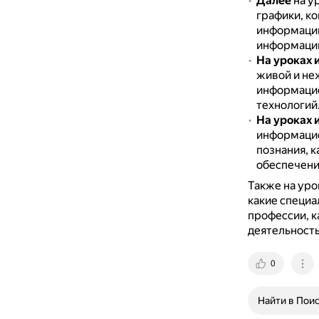
Далее
на у
графики, к
информации
информации,
На уроках 
живой и не
информацио
технологий
На уроках 
информацио
познания, 
обеспечени
Также на уро
какие специа
профессии, к
деятельност
0
Найти в Пои