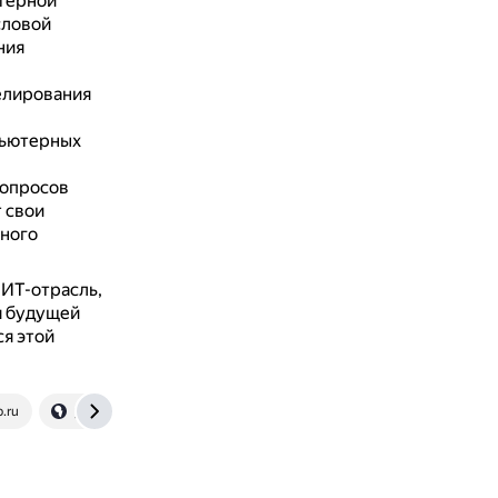
ютерной
словой
ния
елирования
пьютерных
вопросов
 свои
ного
 ИТ-отрасль,
я будущей
ся этой
.ru
yandex.ru