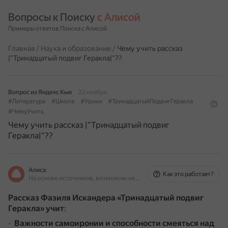
Вопросы к Поиску 
с Алисой
Примеры ответов Поиска с Алисой
Главная
/
Наука и образование
/
Чему учить рассказ
|”Тринадцатый подвиг Геракла|”??
Вопрос из Яндекс Кью
22 ноября
#Литература
#Школа
#Уроки
#ТринадцатыйПодвигГеракла
#ЧемуУчить
Чему учить рассказ |”Тринадцатый подвиг
Геракла|”??
Алиса
Как это работает?
На основе источников, возможны неточности
Рассказ Фазиля Искандера «Тринадцатый подвиг
Геракла» учит
:
Важности самоиронии и способности смеяться над