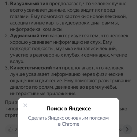
Визуальный тип
предполагает, что человек лучше
всего усваивает данные, когда видит их перед
глазами.
Ему помогают карточки с новой лексикой,
ассоциативные карты, видеоуроки, диаграммы,
инфографика, комиксы.
Аудиальный тип
характеризуется тем, что человек
хорошо усваивает информацию на слух.
Ему
подходят подкасты, музыка или записи лекций,
участие в разговорных клубах и семинарах, чтение
вслух.
Кинестетический тип
предполагает, что человек
лучше усваивает информацию через физические
ощущения и движение.
Ему помогают разыгрывание
диалогов по ролям, движение во время учёбы,
интерактивные приложения.
При этом многие люди сочетают в себе несколько
Поиск в Яндексе
типов памяти, что позволяет использовать несколько
стратегий запоминания одновременно.
Сделать Яндекс основным поиском
в Сhrome
0
smartpolyglot.ru
vk.com
monographie