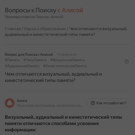
Вопросы к Поиску 
с Алисой
Примеры ответов Поиска с Алисой
Главная
/
Наука и образование
/
Чем отличаются визуальный,
аудиальный и кинестетический типы памяти?
Вопрос для Поиска с Алисой
14 февраля
#Память
#ТипыПамяти
#ВизуальнаяПамять
#АудиальнаяПамять
#КинестетическаяПамять
Чем отличаются визуальный, аудиальный и
кинестетический типы памяти?
Алиса
Как это работает?
На основе источников, возможны неточности
Визуальный, аудиальный и кинестетический типы
памяти отличаются способами усвоения
информации
: