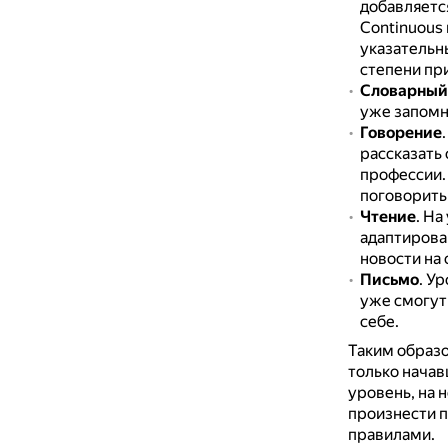
добавляется
Continuous и
указательн
степени при
Словарный
уже запомни
Говорение
рассказать 
профессии
поговорить
Чтение
. На
адаптирова
новости на
Письмо
. У
уже смогут 
себе.
Таким образ
только начав
уровень, на 
произнести 
правилами.