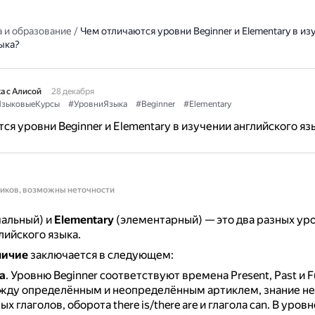
 и образование
/
Чем отличаются уровни Beginner и Elementary в из
ыка?
а с Алисой
28 декабря
зыковыеКурсы
#УровниЯзыка
#Beginner
#Elementary
ся уровни Beginner и Elementary в изучении английского яз
ников, возможны неточности
чальный) и
Elementary
(элементарный) — это два разных уро
лийского языка.
личие
заключается в следующем:
а
. Уровню Beginner соответствуют времена Present, Past и F
жду определённым и неопределённым артиклем, знание н
х глаголов, оборота there is/there are и глагола can.
В уровн