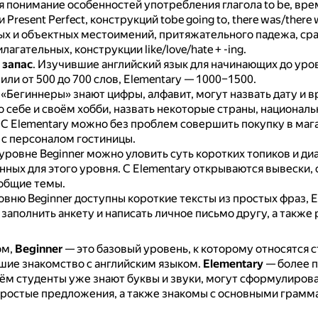
 понимание особенностей употребления глагола to be, вре
 Present Perfect, конструкций tobe going to, there was/there 
ых и объектных местоимений, притяжательного падежа, ср
лагательных, конструкции like/love/hate + -ing.
 запас
. Изучившие английский язык для начинающих до уров
ли от 500 до 700 слов, Elementary — 1000–1500.
. «Бегиннеры» знают цифры, алфавит, могут назвать дату и в
о себе и своём хобби, назвать некоторые страны, националь
.
С Elementary можно без проблем совершить покупку в маг
 с персоналом гостиницы.
 уровне Beginner можно уловить суть коротких топиков и ди
нных для этого уровня.
С Elementary открываются вывески, 
 общие темы.
ровню Beginner доступны короткие тексты из простых фраз, 
заполнить анкету и написать личное письмо другу, а также 
ом,
Beginner
— это базовый уровень, к которому относятся 
шие знакомство с английским языком.
Elementary
— более 
нём студенты уже знают буквы и звуки, могут сформулирова
простые предложения, а также знакомы с основными грам