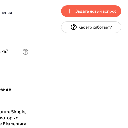
Задать новый вопрос
учении
Как это работает?
ыка?
вня в
uture Simple,
екоторых
е Elementary