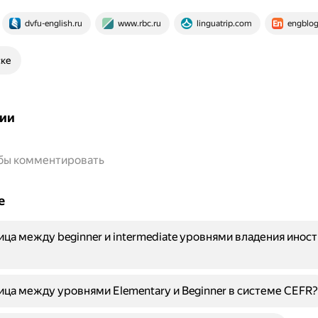
dvfu-english.ru
www.rbc.ru
linguatrip.com
engblog
ске
ии
обы комментировать
е
ица между beginner и intermediate уровнями владения ино
ица между уровнями Elementary и Beginner в системе CEFR?