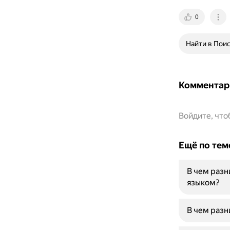
0
Найти в Пои
Комментар
Войдите, чт
Ещё по тем
В чем разн
языком?
В чем разн