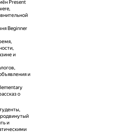
мён Present
were,
авнительной
ня Beginner
ремя,
ности,
азине и
алогов,
объявления и
Elementary
рассказ о
студенты,
продвинутый
ть и
матическими