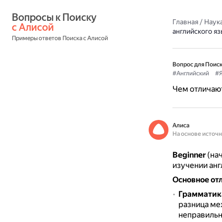
Вопросы к Поиску 
Главная
/
Наука
с Алисой
английского яз
Примеры ответов Поиска с Алисой
Вопрос для Поиск
#Английский
#Я
Чем отличают
Алиса
На основе источ
Beginner
(на
изучении анг
Основное от
Грамматик
разница ме
неправильны