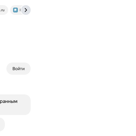
.ru
habr.com
hopnscotch.com
englex.ru
skyeng.
Войти
странным