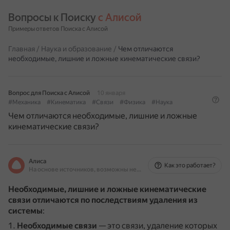
Вопросы к Поиску 
с Алисой
Примеры ответов Поиска с Алисой
Главная
/
Наука и образование
/
Чем отличаются
необходимые, лишние и ложные кинематические связи?
Вопрос для Поиска с Алисой
10 января
#Механика
#Кинематика
#Связи
#Физика
#Наука
Чем отличаются необходимые, лишние и ложные
кинематические связи?
Алиса
Как это работает?
На основе источников, возможны неточности
Необходимые, лишние и ложные кинематические
связи отличаются по последствиям удаления из
системы
:
Необходимые связи
— это связи, удаление которых