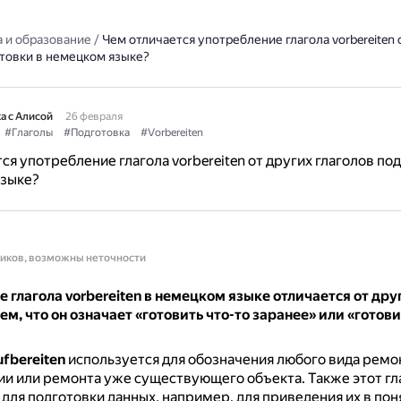
 и образование
/
Чем отличается употребление глагола vorbereiten 
отовки в немецком языке?
а с Алисой
26 февраля
#Глаголы
#Подготовка
#Vorbereiten
ся употребление глагола vorbereiten от других глаголов по
языке?
ников, возможны неточности
 глагола vorbereiten в немецком языке отличается от дру
ем, что он означает «готовить что-то заранее» или «готови
ufbereiten
используется для обозначения любого вида ремо
ии или ремонта уже существующего объекта.
Также этот гл
для подготовки данных, например, для приведения их в по