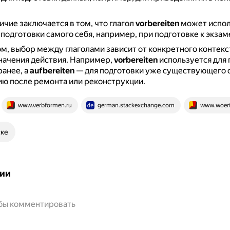
ичие заключается в том, что глагол
vorbereiten
может испол
 подготовки самого себя, например, при подготовке к экзам
м, выбор между глаголами зависит от конкретного контекс
начения действия. Например,
vorbereiten
используется для 
ранее, а
aufbereiten
— для подготовки уже существующего о
ю после ремонта или реконструкции.
www.verbformen.ru
german.stackexchange.com
www.woert
ске
ии
обы комментировать