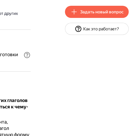
Задать новый вопрос
от других
Как это работает?
дготовки
гих глаголов
ться к чему-
нта,
агол
нятную форму