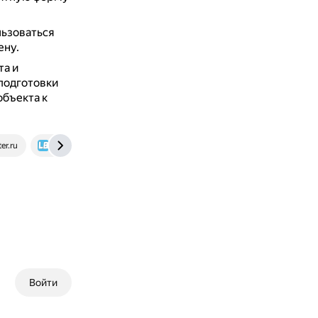
ьзоваться
ену.
та и
подготовки
бъекта к
er.ru
linguabooster.com
ru.hinative.com
Войти