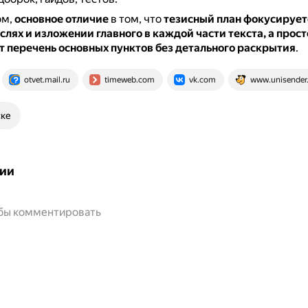
ом,
основное отличие
в том, что
тезисный план фокусирует
лях и изложении главного в каждой части текста, а прост
т перечень основных пунктов без детального раскрытия
.
otvet.mail.ru
timeweb.com
vk.com
www.unisender
ске
ии
обы комментировать