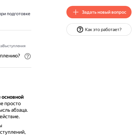
Задать новый вопрос
при подготовке
Как это работает?
каВыступления
уплению?
 основной
не просто
ысль абзаца.
ействие.
ы
ыступлений,