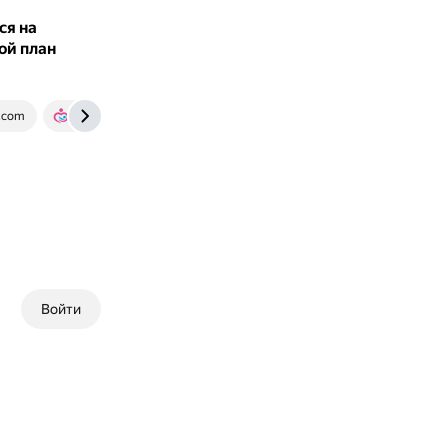
ся на
ой план
.com
www.baby.ru
Войти