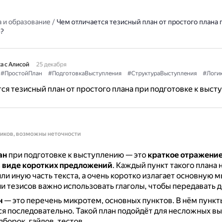
 и образование
/
Чем отличается тезисный план от простого плана 
?
а с Алисой
25 декабря
#ПростойПлан
#ПодготовкаВыступления
#СтруктураВыступления
#Логи
ся тезисный план от простого плана при подготовке к выст
ников, возможны неточности
ан
при подготовке к выступлению — это
краткое отражение
 в виде коротких предложений
.
Каждый пункт такого плана 
или иную часть текста, а очень коротко излагает основную м
и тезисов важно использовать глаголы, чтобы передавать д
н
— это перечень микротем, основных пунктов.
В нём пункт
ся последовательно.
Такой план подойдёт для несложных в
борок, гайдов, тестов.