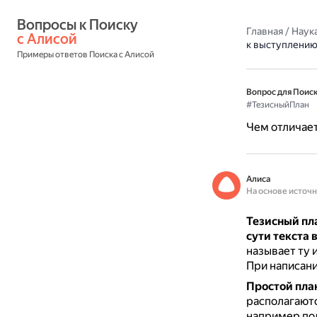
Вопросы к Поиску 
Главная
/
Наука
с Алисой
к выступлению
Примеры ответов Поиска с Алисой
Вопрос для Поиск
#ТезисныйПлан
Чем отличает
Алиса
На основе источ
Тезисный пл
сути текста
называет ту 
При написани
Простой пла
располагают
например под