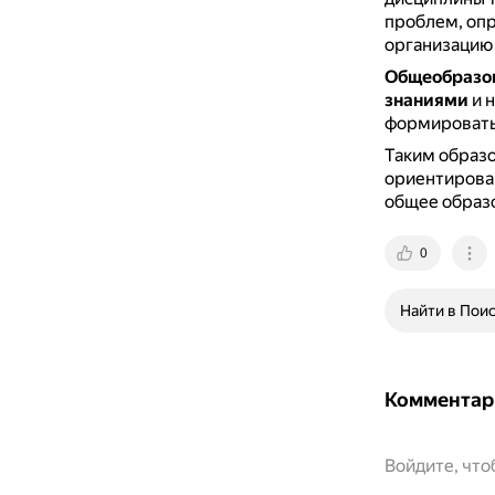
проблем, оп
организацию 
Общеобразо
знаниями
и 
формировать
Таким образо
ориентирова
общее образ
0
Найти в Пои
Комментар
Войдите, чт