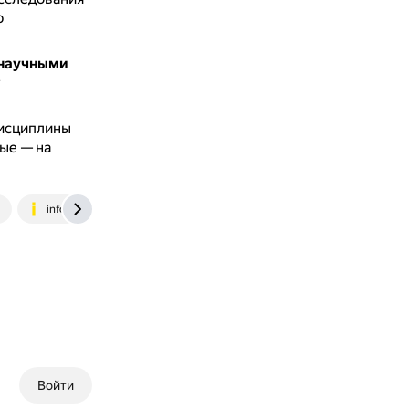
ю
енаучными
т
дисциплины
ые — на
u
infourok.ru
xn--80aa2aglcmckdcc7iwa2b.xn--p1ai
Войти