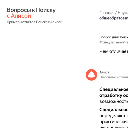
Вопросы к Поиску 
Главная
/
Наука
с Алисой
общеобразова
Примеры ответов Поиска с Алисой
Вопрос для Поиск
#СпециальнаяУч
Чем отличает
Алиса
На основе источ
Специальное
отработку о
возможность
Специальное
определяют п
практически
дисциплины 