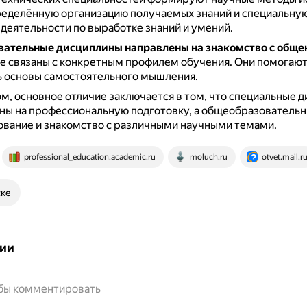
ределённую организацию получаемых знаний и специальну
деятельности по выработке знаний и умений.
вательные дисциплины
направлены на знакомство с общ
не связаны с конкретным профилем обучения.
Они помогаю
 основы самостоятельного мышления.
м, основное отличие заключается в том, что специальные 
ны на профессиональную подготовку, а общеобразовательн
ование и знакомство с различными научными темами.
professional_education.academic.ru
moluch.ru
otvet.mail.r
ске
ии
обы комментировать