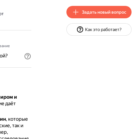
Задать новый вопрос
от
Как это работает?
вание
ой?
миром и
е даёт
лин
, которые
кие, так и
ер,
сследования