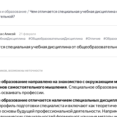
 и образование
/
Чем отличается специальная учебная дисциплина 
тельной?
а с Алисой
21 февраля
ебнаяДисциплина
#ОбщеобразовательнаяДисциплина
#Отличие
#Образо
ся специальная учебная дисциплина от общеобразовательн
ников, возможны неточности
 образование направлено на знакомство с окружающим 
снов самостоятельного мышления
.
Специальное образовани
 осваивать профессии.
 образование
отличается наличием специальных дисцип
рофиль подготовки специалиста и включают как теоретичес
е основы будущей профессиональной деятельности.
Наприм
технических специальностей формируют научные методы и