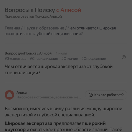
Вопросы к Поиску 
с Алисой
Примеры ответов Поиска с Алисой
Главная
/
Наука и образование
/
Чем отличается широкая
экспертиза от глубокой специализации?
Вопрос для Поиска с Алисой
1 июля
#Экспертиза
#Специализация
#Отличие
#Определение
Чем отличается широкая экспертиза от глубокой
специализации?
Алиса
Как это работает?
На основе источников, возможны неточности
Возможно, имелись в виду различия между широкой
экспертизой и глубокой специализацией.
Широкая экспертиза
предполагает
широкий
кругозор
и охватывает разные области знаний.
Такой