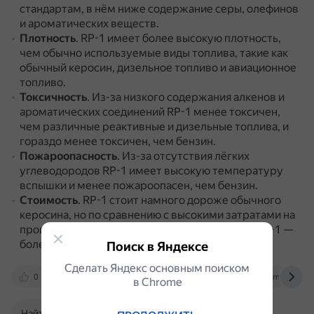
стандартам, в нём ниже содержание серы, олефинов
и ароматических веществ.
Плотность
.
RP-1 имеет более высокую плотность,
чем обычно используемые виды топлива, такие как
обычный керосин, дизельное топливо и авиационное
топливо.
Токсичность
.
Из-за низкого содержания алкенов и
ароматических соединений RP-1 менее токсичен,
чем различные реактивные и дизельные топлива, и
гораздо менее токсичен, чем бензин.
Пожароопасность
.
Из-за отсутствия лёгких
углеводородов RP-1 имеет высокую температуру
вспышки и менее пожароопасен, чем бензин.
Стоимость
.
RP-1 стоит намного дороже обычного
керосина, но по сравнению с высокими затратами на
производство жидкого водорода или метана RP-1 —
более дешёвый вариант.
Поиск в Яндексе
Сделать Яндекс основным поиском
0
en.wikipedia.org
headedforspace.com
в Сhrome
Найти в Поиске