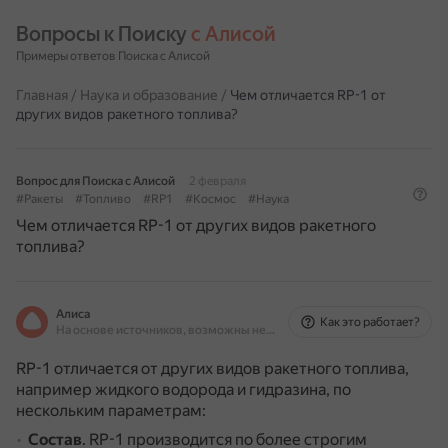
Вопросы к Поиску 
с Алисой
Примеры ответов Поиска с Алисой
Главная
/
Наука и образование
/
Чем отличается RP-1 от
других видов ракетного топлива?
Вопрос для Поиска с Алисой
2 февраля
#Ракеты
#Топливо
#RP1
#Космос
#Наука
Чем отличается RP-1 от других видов ракетного
топлива?
Алиса
Как это работает?
На основе источников, возможны неточности
RP-1 отличается от других видов ракетного топлива,
например жидкого водорода и гидразина, по
нескольким параметрам:
Состав
.
RP-1 производится по более строгим